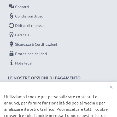
Contatti
Condizioni di uso
Diritto di recesso
Garanzia
Sicurezza & Certificazioni
Protezione dei dati
Note legali
LE NOSTRE OPZIONI DI PAGAMENTO
×
Utilizziamo i cookie per personalizzare contenuti e
I NOSTRI PARTNER DI SPEDIZIONE
annunci, per fornire funzionalità dei social media e per
analizzare il nostro traffico. Puoi accettare tutti i cookie,
consentire solo i cookie necessari oppure gestire le tue
© subtel.it 2026