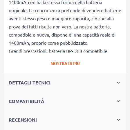
1400mAh ed ha la stessa forma della batteria
originale. La concorrenza pretende di vendere batterie
aventi stesso peso e maggiore capacità, ciò che alla
prova dei fatti risulta non vero. La nostra batteria,
compatible e nuova, dispone di una capacità reale di
1400mAh, proprio come pubblicizzato.
Grandi prestazioni: batteria BP-DC8 compatibile
Le nostre batterie sostitutive forniscono
MOSTRA DI PIÙ
continuamente altissime performance in termini di
potenza & autonomia. Le prestazioni eguagliano o
DETTAGLI TECNICI
superano quelle della vecchia batteria originale Leica,
raggiungendo un altissimo numero di cicli di carica-
scarica.
COMPATIBILITÀ
Qualità superiore & alti standard di sicurezza
Specialisti dal 2004, le nostre batterie di ricambio sono
RECENSIONI
sottoposte a rigidi e prolungati test durante l’intera