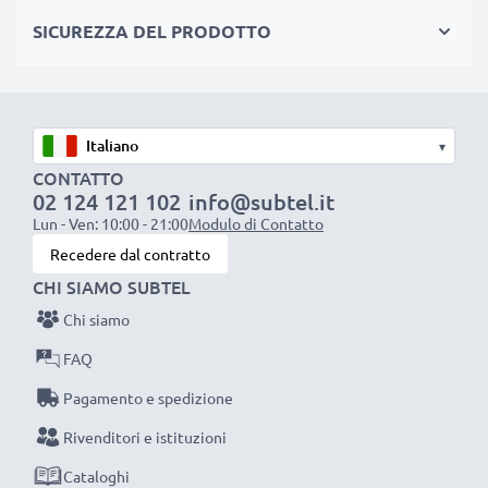
produzione, rispettando tutti i più alti standard vigenti
SICUREZZA DEL PRODOTTO
nell’Unione Europea. Per questo siamo orgogliosi di
fornirti una garanzia di ben 3 anni.
La scelta ecosostenibile che ti fa anche risparmiare
Sostituisci la batteria, non la macchina fotografica! È la
▾
scelta più intelligente e più ecosostenibile che tu
CONTATTO
possa fare, efficientando e riducendo l’impatto
02 124 121 102
info@subtel.it
ambientale e gli scarti superflui.
Lun - Ven: 10:00 - 21:00
Modulo di Contatto
Scegli CELLONIC, scegli la lunga durata e l'efficienza,
Recedere dal contratto
non fare compromessi sulla qualità: ordina ora!
CHI SIAMO SUBTEL
Chi siamo
FAQ
Pagamento e spedizione
Rivenditori e istituzioni
Cataloghi