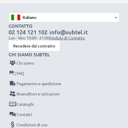
resistente e anti-attorcigliamenti, a prova di rottura,
Ottima velocità di ricarica
▾
1x batteria da 1000 mAh
: circa 2 ore
CONTATTO
02 124 121 102
info@subtel.it
1x batteria da 2000 mAh
: circa 4 ore
Lun - Ven: 10:00 - 21:00
Modulo di Contatto
1x batteria da 3000 mAh
: circa 6 ore
Recedere dal contratto
CHI SIAMO SUBTEL
NOTA BENE:
per una prestaziona ottimale e il
Chi siamo
raggiungimento di efficienza desiderata ricarica
completamente le batterie prima d‘impiegarle.
FAQ
Pagamento e spedizione
Non lasciarti scappare neanche uno scatto con
Rivenditori e istituzioni
questo caricabatteria intelligente, con schermo
Cataloghi
LCD, marcato CELLONIC. Ordina ora, spedizione
rapida e 3 anni di garanzia!
Contatti
Condizioni di uso