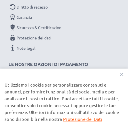
Diritto di recesso
Garanzia
Sicurezza & Certificazioni
Protezione dei dati
Note legali
LE NOSTRE OPZIONI DI PAGAMENTO
×
Utilizziamo i cookie per personalizzare contenuti e
I NOSTRI PARTNER DI SPEDIZIONE
annunci, per fornire funzionalità dei social media e per
analizzare il nostro traffico. Puoi accettare tutti i cookie,
consentire solo i cookie necessari oppure gestire le tue
© subtel.it 2026
preferenze. Ulteriori informazioni sull’utilizzo dei cookie
Tutti i prezzi includono l'IVA e sono esclusi i costi di
spedizione. Si prega di notare che tutti i marchi menzionati
sono disponibili nella nostra
Protezione dei Dati
sono marchi registrati dei rispettivi proprietari e sono citati