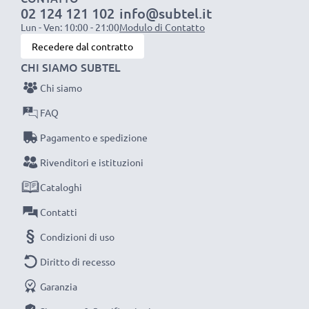
02 124 121 102
info@subtel.it
1x batteria da 2000 mAh
: circa 4 ore
Lun - Ven: 10:00 - 21:00
Modulo di Contatto
1x batteria da 3000 mAh
: circa 6 ore
Recedere dal contratto
CHI SIAMO SUBTEL
NOTA BENE:
per una prestaziona ottimale e il
Chi siamo
raggiungimento di efficienza desiderata ricarica
completamente le batterie prima d‘impiegarle.
FAQ
Pagamento e spedizione
Non lasciarti scappare neanche uno scatto con
Rivenditori e istituzioni
questo caricabatteria intelligente, con schermo
Cataloghi
LCD, marcato CELLONIC. Ordina ora, spedizione
rapida e 3 anni di garanzia!
Contatti
Condizioni di uso
Diritto di recesso
Garanzia