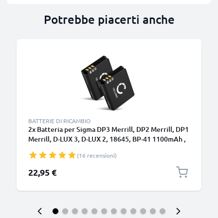
Potrebbe piacerti anche
BATTERIE DI RICAMBIO
2x Batteria per Sigma DP3 Merrill, DP2 Merrill, DP1
Merrill, D-LUX 3, D-LUX 2, 18645, BP-41 1100mAh ,
marca CELLONIC, ricambi di lunga durata per
(16 recensioni)
macchine fotografiche e videocamere
22,95 €