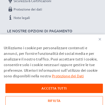
Sicurezza & Certificazioni
Protezione dei dati
Note legali
LE NOSTRE OPZIONI DI PAGAMENTO
×
Utilizziamo i cookie per personalizzare contenuti e
I NOSTRI PARTNER DI SPEDIZIONE
annunci, per fornire funzionalità dei social media e per
analizzare il nostro traffico. Puoi accettare tutti i cookie,
consentire solo i cookie necessari oppure gestire le tue
© subtel.it 2026
preferenze. Ulteriori informazioni sull’utilizzo dei cookie
Tutti i prezzi includono l'IVA e sono esclusi i costi di
spedizione. Si prega di notare che tutti i marchi menzionati
sono disponibili nella nostra
Protezione dei Dati
sono marchi registrati dei rispettivi proprietari e sono citati
sulle nostre pagine web esclusivamente per fornire
ACCETTA TUTTI
informazioni sui nostri prodotti.
RIFIUTA