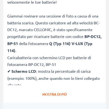
velocemente le tue batterie!
Giammai rovinare una sessione di foto a causa di una
batteria scarica. Questo caricatore ad alta velocità BC-
DC12, marcato CELLONIC, è stato specificamente
progettato per ricaricare batterie con codice
BP-DC12,
BP-51
della fotocamera
Q (Typ 116) V-LUX (Typ
114)
.
Caricabatteria con schermino LCD per batterie di
fotocamera BP-DC12, BP-51
✔
Schermo LCD
: mostra la percentuale di carica
(esempio: 100%), anche quando non lo tieni collegato
alla rete
✔
Compatibilità universale
: 100V–250V input
MOSTRA DI PIÙ
flessibile, utilizzabile ovunque, in Italia, Europa o fuori
Europa