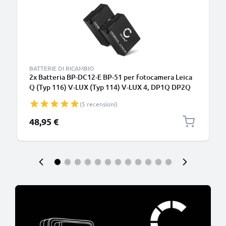
BATTERIE DI RICAMBIO
2x Batteria BP-DC12-E BP-51 per fotocamera Leica
Q (Typ 116) V-LUX (Typ 114) V-LUX 4, DP1Q DP2Q
DP3Q Affidabile ricambio da 1000mAh, marca
(5 recensioni)
CELLONIC
48,95 €