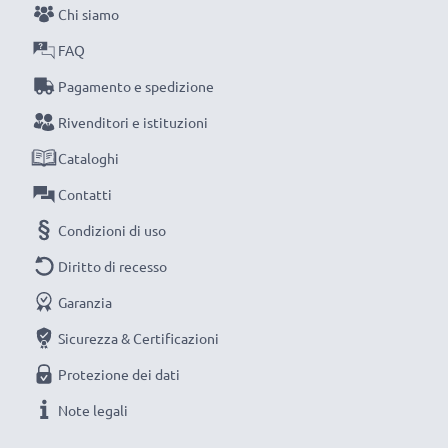
Chi siamo
NOTA BENE:
per una prestaziona ottimale e il
raggiungimento di efficienza desiderata ricarica
FAQ
completamente le batterie prima d‘impiegarle.
Pagamento e spedizione
Rivenditori e istituzioni
Non lasciarti scappare neanche uno scatto con
Cataloghi
questo caricabatteria intelligente, con schermo
LCD, marcato CELLONIC. Ordina ora, spedizione
Contatti
rapida e 3 anni di garanzia!
Condizioni di uso
Diritto di recesso
Garanzia
Sicurezza & Certificazioni
Protezione dei dati
Note legali