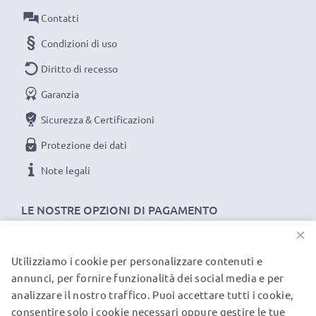
Contatti
Collegamento 1: Mini USB
Collegamento 2: USB A
Condizioni di uso
Versione: 2.0
Diritto di recesso
Velocità di trasferimento (max): 480 MBit/s - USB 2.0
Garanzia
Corrente di carica: 1A
Lunghezza Cavo: 1m
Sicurezza & Certificazioni
Colore: nero
Protezione dei dati
Note legali
Un cavo usb dati / ricarica dall'ottimo rapporto qualità-
prezzo!
LE NOSTRE OPZIONI DI PAGAMENTO
×
★
3 anni di garanzia
★
subtel significa qualità certificata, per questo diamo 3
Utilizziamo i cookie per personalizzare contenuti e
I NOSTRI PARTNER DI SPEDIZIONE
annunci, per fornire funzionalità dei social media e per
anni di garanzia
analizzare il nostro traffico. Puoi accettare tutti i cookie,
consentire solo i cookie necessari oppure gestire le tue
© subtel.it 2026