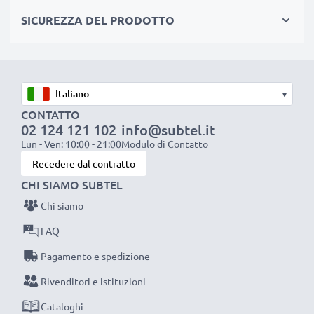
SICUREZZA DEL PRODOTTO
CAVO DI RICARICA USB (SE LA TUA
FOTOCAMERA SI RICARICA VIA USB)
★
Corrente di carica: 1A
ideale per una ricarica
rapida, stabile, sicura
▾
CONTATTO
★
cavo adattatore
per fotocamere con porta Mini
02 124 121 102
info@subtel.it
USB
Lun - Ven: 10:00 - 21:00
Modulo di Contatto
★
connettori che non ‘ballano’
, né si logorano se
Recedere dal contratto
staccati e attaccati frequentemente
CHI SIAMO SUBTEL
★
filo di
1m,
resistente
a piegamenti e stiramenti,
Chi siamo
non si aggroviglia ed è piacevole al tatto
FAQ
CAVETTO USB PER FOTOCAMERA CAMCORDER
Pagamento e spedizione
Leica
Rivenditori e istituzioni
Materiale del Cavo: PVC
Cataloghi
Materiale del Connettore: PVC