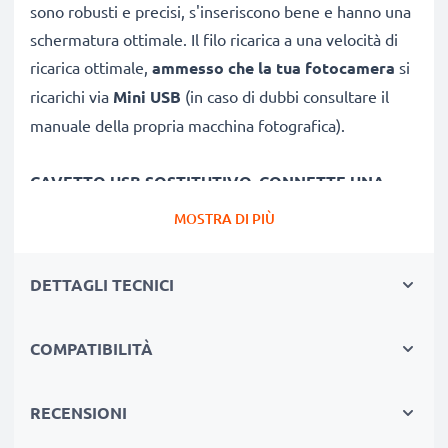
sono robusti e precisi, s'inseriscono bene e hanno una
schermatura ottimale. Il filo ricarica a una velocità di
ricarica ottimale,
ammesso che la tua fotocamera
si
ricarichi via
Mini USB
(in caso di dubbi consultare il
manuale della propria macchina fotografica).
CAVETTO USB SOSTITUTIVO, CONNETTE UNA
FOTOCAMERA
COL PC O LAPTOP
MOSTRA DI PIÙ
★
per scaricare e
trasferire foto
, video e file da
fotocamera M-P verso PC
DETTAGLI TECNICI
★ sincronizzare,
aggiornare firmware
o software
della tua macchina fotografica Leica
COMPATIBILITÀ
★
Velocità di trasferimento (max): 480 MBit/s -
USB 2.0
★
è la versione 2.0
, ed è compatibile anche con
RECENSIONI
versioni USB inferiori