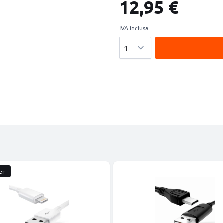
12,95 €
IVA inclusa
Quantità
er