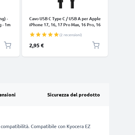
CAVI E AD
ng) -
Cavo USB C Type C / USB A per Apple
Cavo uni
g - 1m
iPhone 17, 16, 17 Pro Max, 16 Pro, 16
connetto
Pro Max, 17 Pro, 16e, 16 Plus
cavetto d
(2 recensioni)
Samsung Galaxy S25 Ultra, S25
bianco
Google Pixel 10, 9a, 10 Pro, 10 Pro
2,95 €
7,95 €
XL Xiaomi 15 Ultra, Redmi Note 14
Pro+, Note 14 Pro, 15T Pro OnePlus
13 3A cavetto da
ensioni
Sicurezza del prodotto
di compatibilità. Compatibile con Kyocera EZ