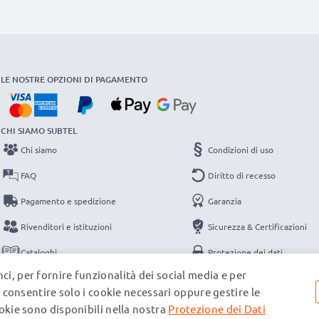
LE NOSTRE OPZIONI DI PAGAMENTO
CHI SIAMO SUBTEL
Chi siamo
Condizioni di uso
FAQ
Diritto di recesso
Pagamento e spedizione
Garanzia
Rivenditori e istituzioni
Sicurezza & Certificazioni
Cataloghi
Protezione dei dati
ci, per fornire funzionalità dei social media e per
Contatti
Note legali
e, consentire solo i cookie necessari oppure gestire le
ookie sono disponibili nella nostra
Protezione dei Dati