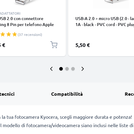
 ADATTATORI
USB 2.0 con connettore
USB-A 2.0 > micro USB (2.0 - la
ing 8 Pin per telefono Apple
1A - black - PVC cord - PVC plu
 14, 13, 12, 11, X, XS, XR, 8, 7,
(37 recensioni)
o di 1m cavetto dati & ricarica
nco per cellulare
5 €
5,50 €
tecnici
Compatibilità
Rec
n la tua fotocamera Kyocera, scegli maggiore durata e potenza!
a il modello di fotocamera/videocamera siano inclusi nelle liste 