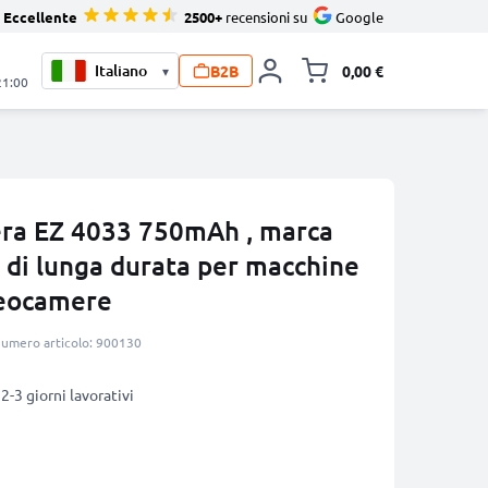
Eccellente
2500+
recensioni su
Google
B2B
0,00 €
▾
Alli
21:00
era EZ 4033 750mAh , marca
 di lunga durata per macchine
deocamere
umero articolo: 900130
2-3 giorni lavorativi