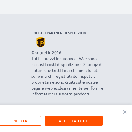
I NOSTRI PARTNER DI SPEDIZIONE
© subtel.it 2026
Tutti i prezzi includono l'IVA e sono
esclusi i costi di spedizione. Si prega di
notare che tutti i marchi menzionati
sono marchi registrati dei rispettivi
proprietari e sono citati sulle nostre
pagine web esclusivamente per fornire
informazioni sui nostri prodotti.
×
RIFIUTA
ACCETTA TUTTI