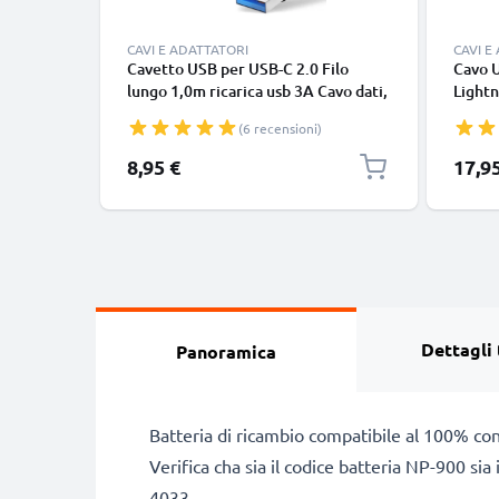
CAVI E ADATTATORI
CAVI E
Cavetto USB per USB-C 2.0 Filo
Cavo 
lungo 1,0m ricarica usb 3A Cavo dati,
Lightn
nero, in resistente PVC per
iPhone
(6 recensioni)
smartphone (Samsung, Huawei,
SE fil
Google Pixel), fotocamera Canon,
in bia
8,95 €
17,9
Panasonic Lumix, Sony connettore
tipo C
Dettagli 
Panoramica
Batteria di ricambio compatibile al 100% co
Verifica cha sia il codice batteria NP-900 si
4033