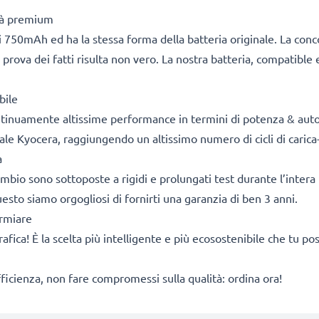
ità premium
 750mAh ed ha la stessa forma della batteria originale. La con
 prova dei fatti risulta non vero. La nostra batteria, compatible 
bile
ontinuamente altissime performance in termini di potenza & aut
ale Kyocera, raggiungendo un altissimo numero di cicli di carica-
a
cambio sono sottoposte a rigidi e prolungati test durante l’intera 
sto siamo orgogliosi di fornirti una garanzia di ben 3 anni.
armiare
rafica! È la scelta più intelligente e più ecosostenibile che tu p
fficienza, non fare compromessi sulla qualità: ordina ora!