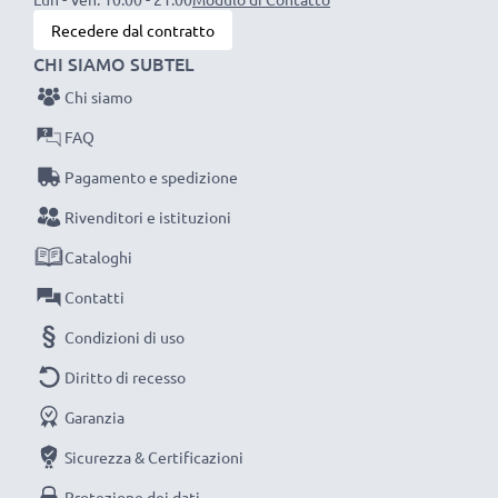
ambientale e gli scarti superflui.
Recedere dal contratto
Scegli CELLONIC, scegli la lunga durata e l'efficienza,
CHI SIAMO SUBTEL
non fare compromessi sulla qualità: ordina ora!
Chi siamo
FAQ
Pagamento e spedizione
Rivenditori e istituzioni
Cataloghi
Contatti
Condizioni di uso
Diritto di recesso
Garanzia
Sicurezza & Certificazioni
Protezione dei dati