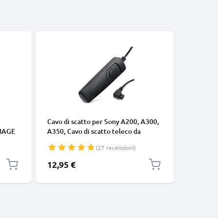
Cavo di scatto per Sony A200, A300,
Cavo di s
iMAGE
A350, Cavo di scatto teleco da
Dynax 7D
Ah ,
CELLONIC
teleco d
(27 recensioni)
nga
che e
12,95 €
10,95 €