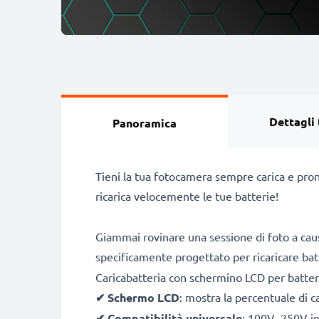
Dettagli 
Panoramica
Tieni la tua fotocamera sempre carica e pron
ricarica velocemente le tue batterie!
Giammai rovinare una sessione di foto a caus
specificamente progettato per ricaricare ba
Caricabatteria con schermino LCD per batte
✔
Schermo LCD
: mostra la percentuale di c
✔
Compatibilità universale
: 100V–250V inp