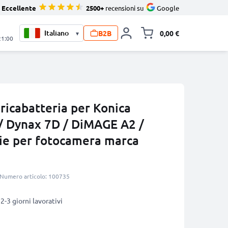
Eccellente
2500+
recensioni su
Google
B2B
0,00 €
▾
Alli
21:00
ricabatteria per Konica
/ Dynax 7D / DiMAGE A2 /
ie per fotocamera marca
Numero articolo: 100735
2-3 giorni lavorativi