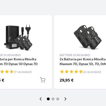
IE DI RICAMBIO
BATTERIE DI RICAMBIO
teria per Konica Minolta
2x Batteria per Konica Minolta
m 7D Dynax 5D Dynax 7D
Maxxum 7D, Dynax 5D, 7D, D
E A2 DiMAGE A1 Maxxum 5D -
A2, A1, Maxxum 7D, 5D 1600m
(7 recensioni)
(2 recensioni)
0 1600mAh + Caricabatteria
marca CELLONIC, ricambi di lu
 di Ricambio sostituzione
durata per macchine fotografi
5 €
29,95 €
videocamere