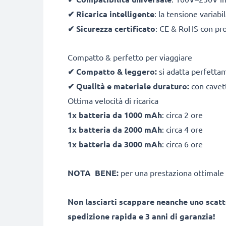
✔
Ricarica intelligente
: la tensione variab
✔
Sicurezza certificato
: CE & RoHS con pro
Compatto & perfetto per viaggiare
✔
Compatto & leggero:
si adatta perfetta
✔
Qualità e materiale duraturo:
con cavett
Ottima velocità di ricarica
1x batteria da 1000 mAh
: circa 2 ore
1x batteria da 2000 mAh
: circa 4 ore
1x batteria da 3000 mAh
: circa 6 ore
NOTA BENE:
per una prestaziona ottimale 
Non lasciarti scappare neanche uno scatt
spedizione rapida e 3 anni di garanzia!