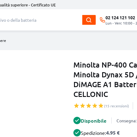
ualità superiore - Certificato UE
02 124 121 102
Lun - Ven: 10:00 - 
mere
Minolta NP-400 Ca
Minolta Dynax 5D 
DiMAGE A1 Batter
CELLONIC
(15 recensioni)
Disponibile
Consegna: 
4.95 €
Spedizione: