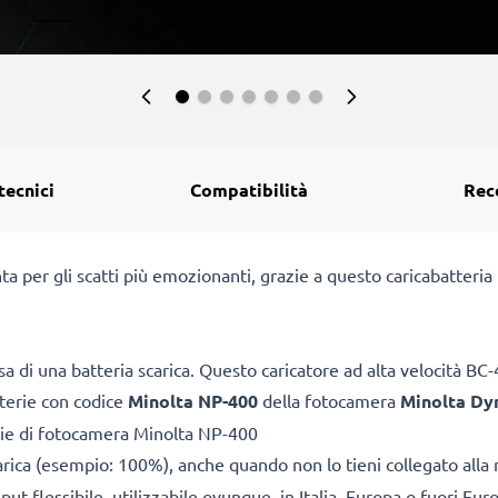
tecnici
Compatibilità
Rec
ta per gli scatti più emozionanti, grazie a questo caricabatter
a di una batteria scarica. Questo caricatore ad alta velocità B
tterie con codice
Minolta NP-400
della fotocamera
Minolta Dy
rie di fotocamera Minolta NP-400
arica (esempio: 100%), anche quando non lo tieni collegato alla 
ut flessibile, utilizzabile ovunque, in Italia, Europa o fuori Eur