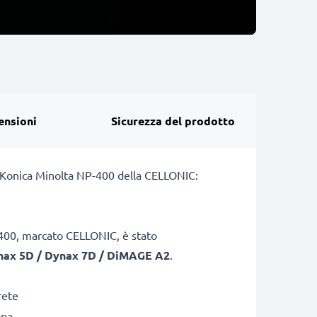
ensioni
Sicurezza del prodotto
ia Konica Minolta NP-400 della CELLONIC:
C-400, marcato CELLONIC, è stato
nax 5D / Dynax 7D / DiMAGE A2
.
rete
opa