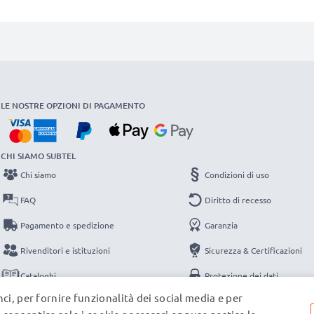
LE NOSTRE OPZIONI DI PAGAMENTO
CHI SIAMO SUBTEL
Chi siamo
Condizioni di uso
FAQ
Diritto di recesso
Pagamento e spedizione
Garanzia
Rivenditori e istituzioni
Sicurezza & Certificazioni
Cataloghi
Protezione dei dati
ci, per fornire funzionalità dei social media e per
Contatti
Note legali