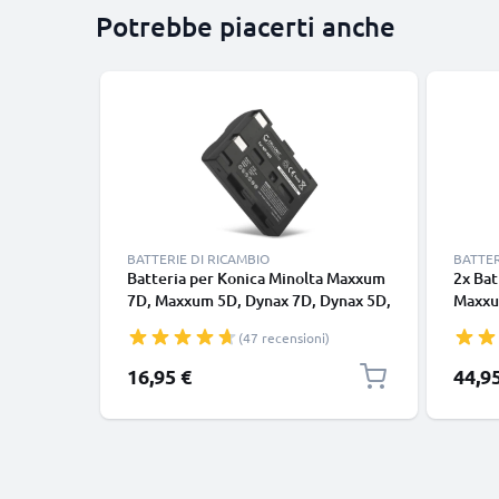
Potrebbe piacerti anche
BATTERIE DI RICAMBIO
BATTER
Batteria per Konica Minolta Maxxum
2x Bat
7D, Maxxum 5D, Dynax 7D, Dynax 5D,
Maxxu
DiMAGE A2, DiMAGE A1, NP-400
DiMAG
(47 recensioni)
1600mAh , marca CELLONIC, ricambi
NP-40
di lunga durata per macchine
NP-400
16,95 €
44,9
fotografiche e videocamere
scorta