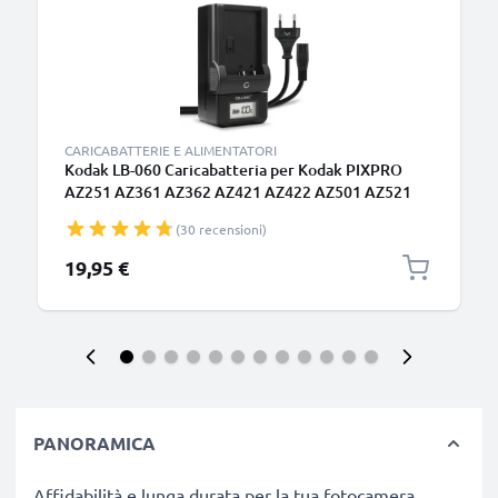
CARICABATTERIE E ALIMENTATORI
Kodak LB-060 Caricabatteria per Kodak PIXPRO
AZ251 AZ361 AZ362 AZ421 AZ422 AZ501 AZ521
AZ522 AZ525 AZ526 AZ527 AZ528 Batterie per
(30 recensioni)
fotocamera marca CELLONIC
19,95 €
PANORAMICA
Affidabilità e lunga durata per la tua fotocamera