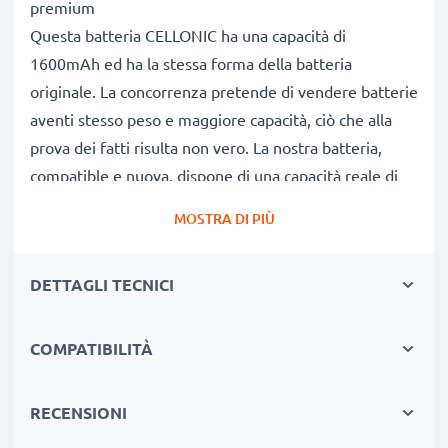
premium
Questa batteria CELLONIC ha una capacità di
1600mAh ed ha la stessa forma della batteria
originale. La concorrenza pretende di vendere batterie
aventi stesso peso e maggiore capacità, ciò che alla
prova dei fatti risulta non vero. La nostra batteria,
compatible e nuova, dispone di una capacità reale di
1600mAh, proprio come pubblicizzato.
MOSTRA DI PIÙ
Grandi prestazioni: batteria KLIC-8000 compatibile
Le nostre batterie sostitutive forniscono
DETTAGLI TECNICI
continuamente altissime performance in termini di
potenza & autonomia. Le prestazioni eguagliano o
superano quelle della vecchia batteria originale Kodak,
COMPATIBILITÀ
raggiungendo un altissimo numero di cicli di carica-
scarica.
RECENSIONI
Qualità superiore & alti standard di sicurezza