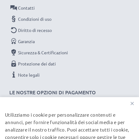
Contatti
Condizioni di uso
Diritto di recesso
Garanzia
Sicurezza & Certificazioni
Protezione dei dati
Note legali
LE NOSTRE OPZIONI DI PAGAMENTO
×
Utilizziamo i cookie per personalizzare contenuti e
I NOSTRI PARTNER DI SPEDIZIONE
annunci, per fornire funzionalità dei social media e per
analizzare il nostro traffico. Puoi accettare tutti i cookie,
consentire solo i cookie necessari oppure gestire le tue
© subtel.it 2026