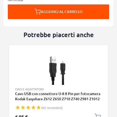
AGGIUNGI AL CARRELLO
Potrebbe piacerti anche
CAVI E ADATTATORI
Cavo USB con connettore U-8 8 Pin per fotocamera
Kodak Easyshare Z612 Z650 Z710 Z740 Z981 Z1012
IS Z8612 IS ZD710 ZX1 C713 C813 V10003 P880
(65 recensioni)
P850 M753 M863 Filo lungo 1.5m ricarica cavetto
dati in piacevole PVC nero
6,95 €