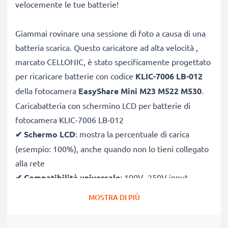
velocemente le tue batterie!
Giammai rovinare una sessione di foto a causa di una
batteria scarica. Questo caricatore ad alta velocità ,
marcato CELLONIC, è stato specificamente progettato
per ricaricare batterie con codice
KLIC-7006 LB-012
della fotocamera
EasyShare Mini M23 M522 M530
.
Caricabatteria con schermino LCD per batterie di
fotocamera KLIC-7006 LB-012
✔
Schermo LCD
: mostra la percentuale di carica
(esempio: 100%), anche quando non lo tieni collegato
alla rete
✔
Compatibilità universale
: 100V–250V input
flessibile, utilizzabile ovunque, in Italia, Europa o fuori
MOSTRA DI PIÙ
Europa
✔
Ricarica intelligente
: la tensione variabile