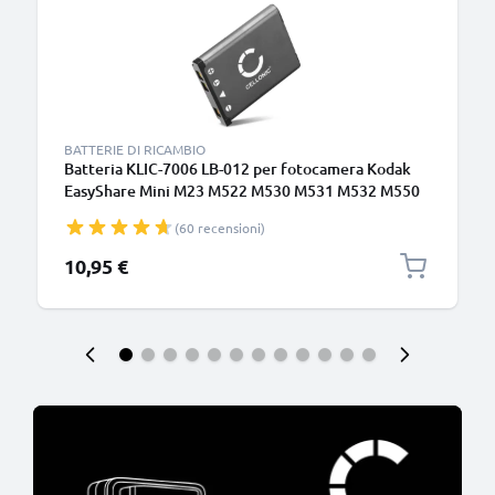
BATTERIE DI RICAMBIO
Batteria KLIC-7006 LB-012 per fotocamera Kodak
EasyShare Mini M23 M522 M530 M531 M532 M550
M552 M575 M577 M580 M583 M873 M883
(60 recensioni)
Affidabile ricambio da 700mAh, marca CELLONIC
10,95 €