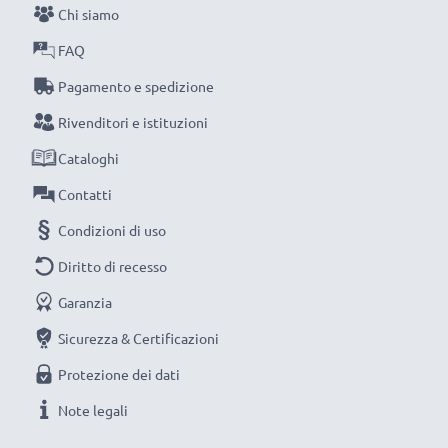
Chi siamo
raggiungimento di efficienza desiderata ricarica
completamente le batterie prima d‘impiegarle.
FAQ
Pagamento e spedizione
Non lasciarti scappare neanche uno scatto con
Rivenditori e istituzioni
questo caricabatteria intelligente, con schermo
Cataloghi
LCD, marcato CELLONIC. Ordina ora, spedizione
rapida e 3 anni di garanzia!
Contatti
Condizioni di uso
Diritto di recesso
Garanzia
Sicurezza & Certificazioni
Protezione dei dati
Note legali