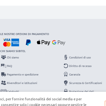
LE NOSTRE OPZIONI DI PAGAMENTO
CHI SIAMO SUBTEL
Chi siamo
Condizioni di uso
FAQ
Diritto di recesso
Pagamento e spedizione
Garanzia
Rivenditori e istituzioni
Sicurezza & Certificazioni
Cataloghi
Protezione dei dati
ci, per fornire funzionalità dei social media e per
Contatti
Note legali
e, consentire solo i cookie necessari oppure gestire le