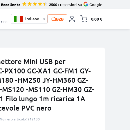
Eccellente
2500+
recensioni su
Google
B2B
0,00 €
▾
Alli
21:00
ettore Mini USB per
C-PX100 GC-XA1 GC-FM1 GY-
180 -HM250 JY-HM360 GZ-
-MS120 -MS110 GZ-HM30 GZ-
 Filo lungo 1m ricarica 1A
acevole PVC nero
Numero articolo: 912130