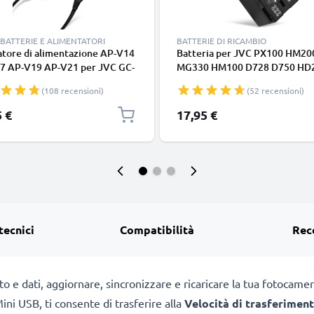
BATTERIE E ALIMENTATORI
BATTERIE DI RICAMBIO
atore di alimentazione AP-V14
Batteria per JVC PX100 HM20
7 AP-V19 AP-V21 per JVC GC-
MG330 HM100 D728 D750 HD
 -PX10, GY-HM100, GZ-HD7 -
BNVF808 BNVF823 1500mAh 
(108 recensioni)
(52 recensioni)
-HD10 -HD6 -HD3 -HD300, GS-
marca CELLONIC, ricambi di lu
GZ-MG130 GZ-MG330, GZ-
durata per macchine fotografi
5 €
17,95 €
 -MS200, GZ-MS120 -MS100,
videocamere
200 -HM400 -HM1, GR-D720 -
GZ-X900 batteria finta
y,
tecnici
Compatibilità
Rec
oto e dati, aggiornare, sincronizzare e ricaricare la tua foto
ni USB, ti consente di trasferire alla
Velocità di trasferiment