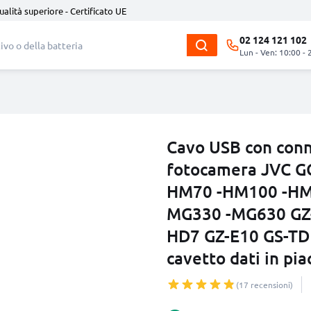
ualità superiore - Certificato UE
02 124 121 102
Lun - Ven: 10:00 - 
Cavo USB con conn
fotocamera JVC G
HM70 -HM100 -HM
MG330 -MG630 GZ
HD7 GZ-E10 GS-TD1
cavetto dati in pi
(17 recensioni)