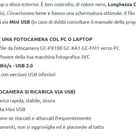
op o disco esterno. È ben costruito, di colore nero,
Lunghezza 
si, s'inseriscono bene e hanno una schermatura ottimale. Il filo ri
hi via
Mini USB
(in caso di dubbi consultare il manuale della prop
TE UNA FOTOCAMERA
COL PC O LAPTOP
e file da fotocamera GC-PX100 GC-XA1 GC-FM1 verso PC
ftware della tua macchina fotografica JVC
Bit/s - USB 2.0
 con versioni USB inferiori
OCAMERA SI RICARICA VIA USB)
rica rapida, stabile, sicura
ta Mini USB
rano se staccati e attaccati frequentemente
amenti, non si aggroviglia ed è piacevole al tatto