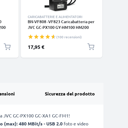
CARICABATTERIE E ALIMENTATORI
BATTERIE 
0
BN-VF808 -VF823 Caricabatteria per
2x Batte
200
JVC GC-PX100 GY-HM100 HM200
TD1 GZ-
,
GZ-MG330 MG630 MG130 GZ-HD7
GZ-MG33
(100 recensioni)
nga
Batterie per fotocamera marca
VF815 B
che e
CELLONIC
1500mAh 
17,95 €
42,95 €
Ricambio
ensioni
Sicurezza del prodotto
camera JVC GC-PX100 GC-XA1 GC-FM1!
o (max): 480 MBit/s - USB 2.0
foto e video