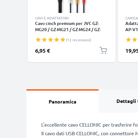
CAVI E ADATTATORI
CARICA
Cavo cinch premium per JVC GZ-
Adatt
MG20 / GZ-MG21 / GZ-MG24 / GZ-
AP-V1
MG27 / GZ-MG30 / GZ-MG33 / GZ-
PX100
(12 recensioni)
MG37 RCA – Altissima qualità
HD30 
Composite audio-video Cavo AV per
TD1, 
6,95 €
19,9
un suono impeccabile ed immagini
MC500
nitide
GZ-HM
D270, 
dumm
Dettagli 
Panoramica
L'eccellente cavo CELLONIC per trasferire f
Il cavo dati USB CELLONIC, con connettore Mi