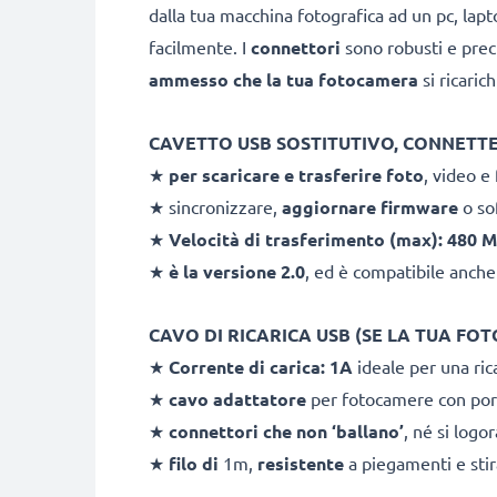
dalla tua macchina fotografica ad un pc, lapt
facilmente. I
connettori
sono robusti e preci
ammesso che la tua fotocamera
si ricaric
CAVETTO USB SOSTITUTIVO, CONNET
★
per scaricare e
trasferire foto
, video 
★ sincronizzare,
aggiornare firmware
o so
★
Velocità di trasferimento (max): 480 M
★
è la versione 2.0
, ed è compatibile anche
CAVO DI RICARICA USB (SE LA TUA FOT
★
Corrente di carica: 1A
ideale per una rica
★
cavo adattatore
per fotocamere con por
★
connettori che non ‘ballano’
, né si logo
★
filo di
1m,
resistente
a piegamenti e stir