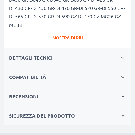
DF430 GR-DF450 GR-DF470 GR-DF520 GR-DF550 GR-
DF565 GR-DF570 GR-DF590 GZ-DF470 GZ-MG26 GZ-
MG33
Capacità di 700mAh garantita, celle di qualità
MOSTRA DI PIÙ
premium
Questa batteria CELLONIC ha una capacità di 700mAh
DETTAGLI TECNICI
ed ha la stessa forma della batteria originale. La
concorrenza pretende di vendere batterie aventi
stesso peso e maggiore capacità, ciò che alla prova dei
COMPATIBILITÀ
fatti risulta non vero. La nostra batteria, compatible e
nuova, dispone di una capacità reale di 700mAh,
RECENSIONI
proprio come pubblicizzato.
Grandi prestazioni: batteria BN-VF707 compatibile
SICUREZZA DEL PRODOTTO
Le nostre batterie sostitutive forniscono
continuamente altissime performance in termini di
potenza & autonomia. Le prestazioni eguagliano o