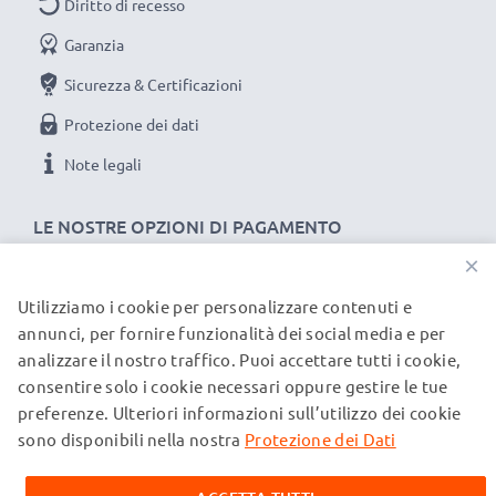
Diritto di recesso
Ordina ora per una spedizione rapida e 3 anni di
garanzia.
Garanzia
Sicurezza & Certificazioni
Protezione dei dati
Note legali
LE NOSTRE OPZIONI DI PAGAMENTO
×
Utilizziamo i cookie per personalizzare contenuti e
I NOSTRI PARTNER DI SPEDIZIONE
annunci, per fornire funzionalità dei social media e per
analizzare il nostro traffico. Puoi accettare tutti i cookie,
consentire solo i cookie necessari oppure gestire le tue
© subtel.it 2026
preferenze. Ulteriori informazioni sull’utilizzo dei cookie
Tutti i prezzi includono l'IVA e sono esclusi i costi di
spedizione. Si prega di notare che tutti i marchi menzionati
sono disponibili nella nostra
Protezione dei Dati
sono marchi registrati dei rispettivi proprietari e sono citati
sulle nostre pagine web esclusivamente per fornire