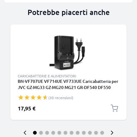
Potrebbe piacerti anche
CARICABATTERIE E ALIMENTATORI
BN-VF707UE VF714UE VF733UE Caricabatteria per
JVC GZ-MG33 GZ-MG20 MG21 GR-DF540 DF550
DF565 DF570 GR-X5 Batterie per fotocamera marca
(30 recensioni)
CELLONIC
17,95 €