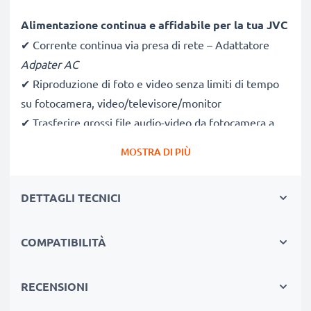
Alimentazione continua e affidabile per la tua JVC
✔ Corrente continua via presa di rete – Adattatore
Adpater AC
✔ Riproduzione di foto e video senza limiti di tempo
su fotocamera, video/televisore/monitor
✔ Trasferire grossi file audio-video da fotocamera a
pc, laptop, notebook
MOSTRA DI PIÙ
✔ La corrente in uscita sarà conforme alla tensione di
esercizio prevista
DETTAGLI TECNICI
✔ Compatibile al 100% con JVC APV11, D21, DVL150,
DV500 & altri modelli (consulta l'elenco)
COMPATIBILITÀ
Soluzione sicura & professionale per la tua
fotocamera
RECENSIONI
✔ Sistema certificato: protezione da corto circuito,