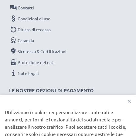
Contatti
Condizioni di uso
Diritto di recesso
Garanzia
Sicurezza & Certificazioni
Protezione dei dati
Note legali
LE NOSTRE OPZIONI DI PAGAMENTO
×
Utilizziamo i cookie per personalizzare contenuti e
I NOSTRI PARTNER DI SPEDIZIONE
annunci, per fornire funzionalità dei social media e per
analizzare il nostro traffico. Puoi accettare tutti i cookie,
consentire solo i cookie necessari oppure gestire le tue
© subtel.it 2026