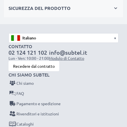
surriscaldamento e sovraccario
SICUREZZA DEL PRODOTTO
✔ Perfetto per video-streaming, vlogging, per lunghi
tempi di esposizione, time-lapse, dirette streaming
✔ Pratico per foto di prodotti in studio, ritratti &
astrofotografia
▾
✔ Cavi resistenti ma flessibili, non si attorcigliano
CONTATTO
facilmente, connettori e spine robusti
02 124 121 102
info@subtel.it
Lun - Ven: 10:00 - 21:00
Modulo di Contatto
ADATTATORE DI ALIMENTAZIONE AP-V10 AP-
Recedere dal contratto
CHI SIAMO SUBTEL
V11 AP-V12
Marca:
subtel
Chi siamo
Voltaggio in entrata
: 100-240V
FAQ
Tensione di uscita / Output Volt:
11V
Pagamento e spedizione
Amperaggio / Output ampere:
2.5A
Rivenditori e istituzioni
Lunghezza cavo
: ca. 3m
Cataloghi