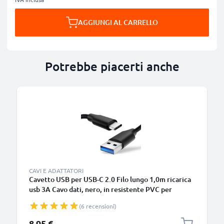
AGGIUNGI AL CARRELLO
Potrebbe piacerti anche
B
CAVI E ADATTATORI
Cavetto USB per USB-C 2.0 Filo lungo 1,0m ricarica
usb 3A Cavo dati, nero, in resistente PVC per
smartphone (Samsung, Huawei, Google Pixel),
(6 recensioni)
fotocamera Canon, Panasonic Lumix, Sony
connettore tipo C
8,95 €