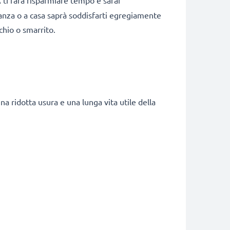
 ti farà risparmiare tempo e sarai
canza o a casa saprà soddisfarti egregiamente
chio o smarrito.
a ridotta usura e una lunga vita utile della