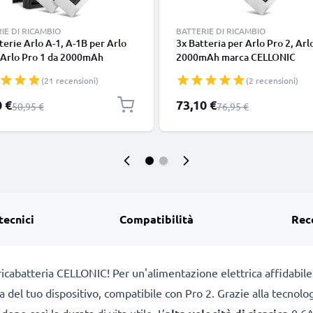
IE DI RICAMBIO
BATTERIE DI RICAMBIO
terie Arlo A-1, A-1B per Arlo
3x Batteria per Arlo Pro 2, Arl
 Arlo Pro 1 da 2000mAh
2000mAh marca CELLONIC
io per telecamera di
(21 recensioni)
(2 recensioni)
zza + Caricabatterie Doppio
deosorveglianza & sicurezza
 speciale
Prezzo speciale
0 €
73,10 €
Prezzo normale
Prezzo normale
50,95 €
76,95 €
tecnici
Compatibilità
Rec
caricabatteria CELLONIC! Per un'alimentazione elettrica affidabile
ia del tuo dispositivo, compatibile con Pro 2. Grazie alla tecno