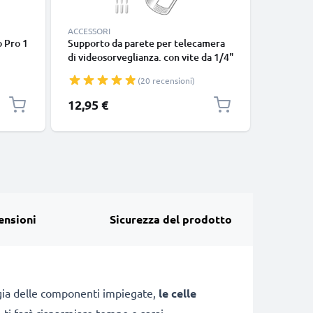
ACCESSORI
ACCESSOR
o Pro 1
Supporto da parete per telecamera
Supporto
di videosorveglianza. con vite da 1/4"
di videos
pollici di filettatura Arlo, Ring, Blink,
pollici di
(20 recensioni)
Eufy, Reolink, Wyze, Zumimall staffa
Reolink, 
di montaggio inclinabile e rotante
montaggi
12,95 €
11,95 €
ensioni
Sicurezza del prodotto
logia delle componenti impiegate,
le celle