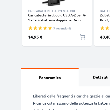
CARICABATTERIE E ALIMENTATORI
BATTER
Caricabatterie doppio USB A-2 per A-
2x Bat
1 - Caricabatterie doppio per Arlo
Pro 2,
Pro 2, Arlo Pro, Arlo Go (VMA4410 /
Ricamb
(7 recensioni)
VML4030) Batterie per fotocamera,
sicure
cavo di ricarica Alimentatore
per vi
Prezzo
14,95 €
48,4
Dettagli 
Panoramica
Liberati dalle frequenti ricariche grazie al 
Ricarica col massimo della potenza la batter