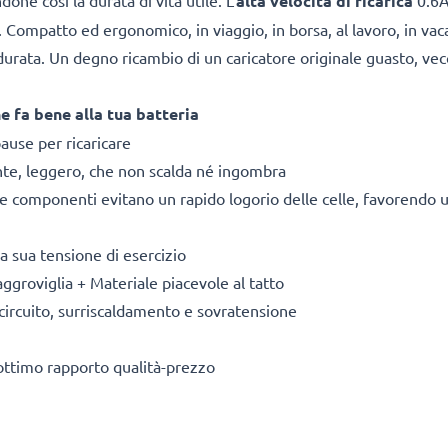
done così la durata di vita utile. L’
alta velocità di ricarica
0.6A
. Compatto ed ergonomico, in viaggio, in borsa, al lavoro, in va
a durata. Un degno ricambio di un caricatore originale guasto, vec
e fa bene alla tua batteria
pause per ricaricare
nte, leggero, che non scalda né ingombra
le componenti evitano un rapido logorio delle celle, favorendo un
a sua tensione di esercizio
aggroviglia + Materiale piacevole al tatto
 circuito, surriscaldamento e sovratensione
’ottimo rapporto qualità-prezzo