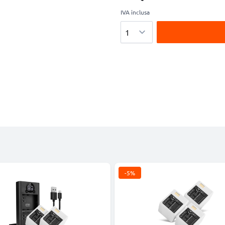
IVA inclusa
Quantità
-5%