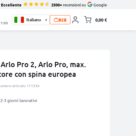
Eccellente
2500+
recensioni su
Google
B2B
0,00 €
▾
Alli
21:00
Arlo Pro 2, Arlo Pro, max.
tore con spina europea
umero articolo: 111334
2-3 giorni lavorativi