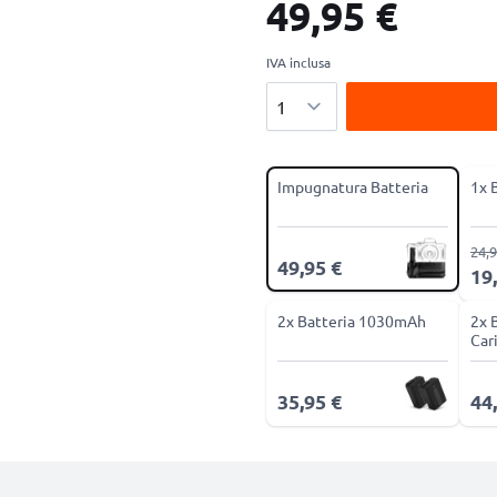
49,95 €
IVA inclusa
Quantità
Impugnatura Batteria
1x 
24,9
49,95 €
19
2x Batteria 1030mAh
2x 
Car
35,95 €
44