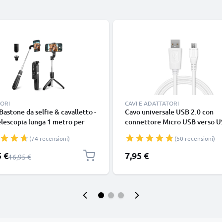
ORI
CAVI E ADATTATORI
 Bastone da selfie & cavalletto -
Cavo universale USB 2.0 con
elescopia lunga 1 metro per
connettore Micro USB verso U
 selfie - treppiede estraibile
cavetto dati & ricarica 1A in P
(74 recensioni)
(50 recensioni)
elecomando bluetooth per
bianco
ari smartphone e fotocamere -
 speciale
5 €
7,95 €
Prezzo normale
16,95 €
tibile con iPhone Gopro
ni Android -Colore nero