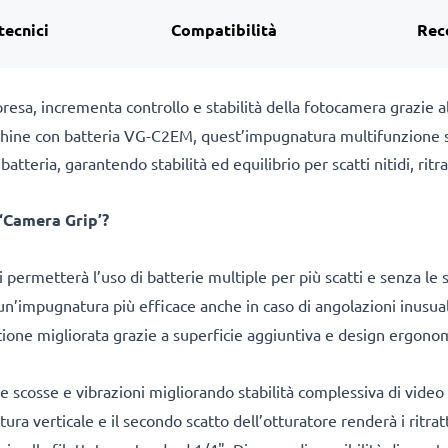
tecnici
Compatibilità
Rec
resa, incrementa controllo e stabilità della fotocamera grazie
hine con batteria VG-C2EM, quest’impugnatura multifunzione s’i
tteria, garantendo stabilità ed equilibrio per scatti nitidi, ritra
 ‘Camera Grip’?
i permetterà l’uso di batterie multiple per più scatti e senza le 
à un’impugnatura più efficace anche in caso di angolazioni inusua
tione migliorata grazie a superficie aggiuntiva e design ergonomi
uce scosse e vibrazioni migliorando stabilità complessiva di video
tura verticale e il secondo scatto dell’otturatore renderà i ritr