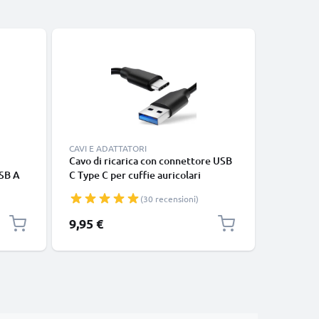
CAVI E ADATTATORI
CAVI E AD
Cavo di ricarica con connettore USB
Cavo mic
SB A
C Type C per cuffie auricolari
fotocame
VC
headset JBL Charge 4, GO 3, Tuner
navigazio
(30 recensioni)
1,0m cavetto USB 3A in PVC nero
ricarica
9,95 €
4,95 €