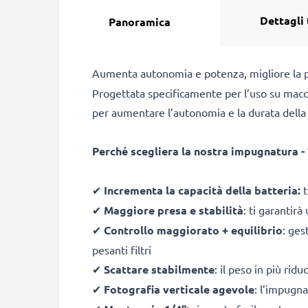
Dettagli 
Panoramica
Aumenta autonomia e potenza, migliore la p
Progettata specificamente per l’uso su macc
per aumentare l’autonomia e la durata della ba
Perché scegliera la nostra impugnatura -
✔
Incrementa la capacità della batteria:
t
✔
Maggiore presa e stabilità
: ti garantir
✔
Controllo maggiorato + equilibrio
: ges
pesanti filtri
✔
Scattare stabilmente
: il peso in più rid
✔
Fotografia verticale agevole
: l’impugna