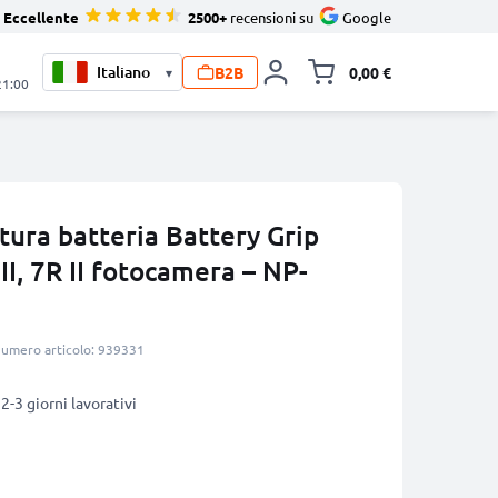
Eccellente
2500+
recensioni su
Google
B2B
0,00 €
▾
Alli
21:00
ra batteria Battery Grip
II, 7R II fotocamera – NP-
umero articolo: 939331
2-3 giorni lavorativi