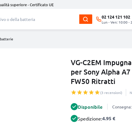
ualità superiore - Certificato UE
02 124 121 102
Lun - Ven: 10:00 - 
batterie
VG-C2EM Impugnatu
per Sony Alpha A7 
FW50 Ritratti
(3 recensioni)
N
Disponibile
Consegna: 
4.95 €
Spedizione: