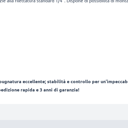
ie alla filettatura standard 1/4". Dispone di possibilità di monta
gnatura eccellente; stabilità e controllo per un’impeccabile
dizione rapida e 3 anni di garanzia!