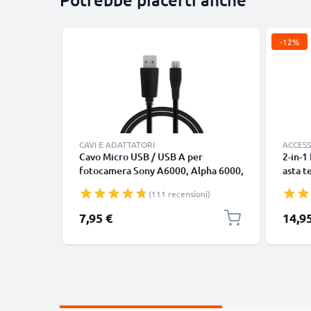
-12%
CAVI E ADATTATORI
ACCESS
Cavo Micro USB / USB A per
2-in-1
fotocamera Sony A6000, Alpha 6000,
asta t
Alpha 6400, A6600, A5100, Alpha 7,
stabili
(111 recensioni)
A7s II, Alpha 7R II, Alpha 7 II, HX400V
con t
1A cavetto dati e ricarica Sony VMC-
cellul
Prezzo
7,95 €
14,9
MD4, nero, PVC, 1m marca
Compa
CELLONIC
telefo