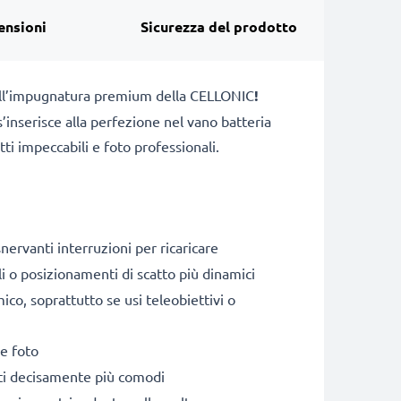
ensioni
Sicurezza del prodotto
 all’impugnatura premium della CELLONIC
!
nserisce alla perfezione nel vano batteria
tti impeccabili e foto professionali.
snervanti interruzioni per ricaricare
li o posizionamenti di scatto più dinamici
co, soprattutto se usi teleobiettivi o
 e foto
atti decisamente più comodi