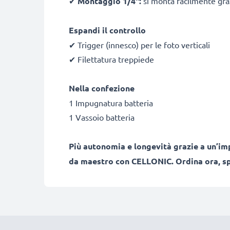
✔
Montaggio 1/4":
si monta facilmente graz
Espandi il controllo
✔ Trigger (innesco) per le foto verticali
✔ Filettatura treppiede
Nella confezione
1 Impugnatura batteria
1 Vassoio batteria
Più autonomia e longevità grazie a un’impu
da maestro con CELLONIC. Ordina ora, spe