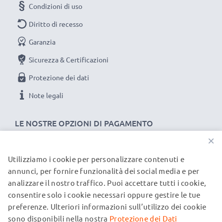
Condizioni di uso
Diritto di recesso
Garanzia
Sicurezza & Certificazioni
Protezione dei dati
Note legali
LE NOSTRE OPZIONI DI PAGAMENTO
×
Utilizziamo i cookie per personalizzare contenuti e
I NOSTRI PARTNER DI SPEDIZIONE
annunci, per fornire funzionalità dei social media e per
analizzare il nostro traffico. Puoi accettare tutti i cookie,
consentire solo i cookie necessari oppure gestire le tue
© subtel.it 2026
preferenze. Ulteriori informazioni sull’utilizzo dei cookie
Tutti i prezzi includono l'IVA e sono esclusi i costi di
spedizione. Si prega di notare che tutti i marchi menzionati
sono disponibili nella nostra
Protezione dei Dati