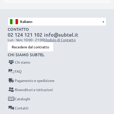
siamo orgogliosi di fornirti una garanzia di ben 3 anni.
La scelta ecosostenibile che ti fa anche risparmiare
Sostituisci la batteria, non il portatile! È la scelta più
▾
intelligente e più ecosostenibile che tu possa fare,
CONTATTO
efficientando e riducendo l’impatto ambientale.
02 124 121 102
info@subtel.it
Scegli CELLONIC, scegli la lunga durata, non fare
Lun - Ven: 10:00 - 21:00
Modulo di Contatto
compromessi sulla qualità: ordina ora!
Recedere dal contratto
CHI SIAMO SUBTEL
Chi siamo
FAQ
Pagamento e spedizione
Rivenditori e istituzioni
Cataloghi
Contatti