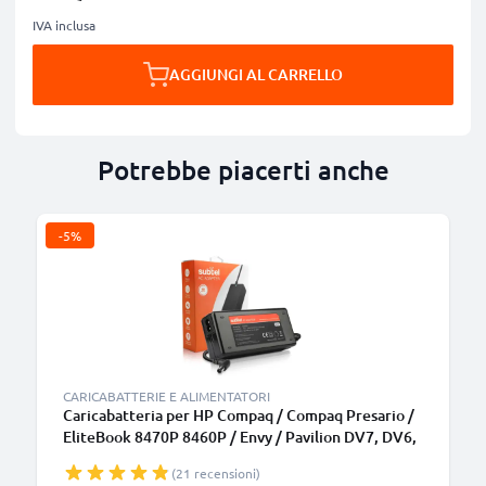
IVA inclusa
AGGIUNGI AL CARRELLO
Potrebbe piacerti anche
-5%
CARICABATTERIE E ALIMENTATORI
Caricabatteria per HP Compaq / Compaq Presario /
EliteBook 8470P 8460P / Envy / Pavilion DV7, DV6,
G7 / ProBook 6570B, 90W 4.74A Caricatore 2.6m
(21 recensioni)
con spina europea