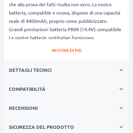
che alla prova dei fatti risulta non vero. La nostra
batteria, compatible e nuova, dispone di una capacità
reale di 4400mAh, proprio come pubblicizzato.
Grandi prestazioni: batteria PR08 (14.4V) compatibile
Le nostre batterie sostitutive forniscono
continuamente altissime performance in termini di
MOSTRA DI PIÙ
potenza & autonomia. Le prestazioni eguagliano o
superano quelle della vecchia batteria originale HP,
DETTAGLI TECNICI
raggiungendo un altissimo numero di cicli di carica-
scarica. Usa il tuo pc portatile senza più l'ansia di
doverlo ricaricare.
COMPATIBILITÀ
Qualità superiore & alti standard di sicurezza
Specialisti dal 2004, le nostre batterie di ricambio per
RECENSIONI
notebook sono sottoposte a rigidi e prolungati test
durante l’intera produzione, rispettando tutti i più alti
SICUREZZA DEL PRODOTTO
standard vigenti nell’Unione Europea. Per questo