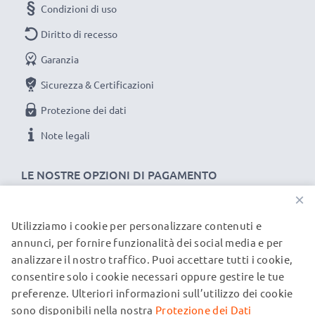
Condizioni di uso
Diritto di recesso
Garanzia
Sicurezza & Certificazioni
Protezione dei dati
Note legali
LE NOSTRE OPZIONI DI PAGAMENTO
×
Utilizziamo i cookie per personalizzare contenuti e
I NOSTRI PARTNER DI SPEDIZIONE
annunci, per fornire funzionalità dei social media e per
analizzare il nostro traffico. Puoi accettare tutti i cookie,
consentire solo i cookie necessari oppure gestire le tue
© subtel.it 2026
preferenze. Ulteriori informazioni sull’utilizzo dei cookie
Tutti i prezzi includono l'IVA e sono esclusi i costi di
spedizione. Si prega di notare che tutti i marchi menzionati
sono disponibili nella nostra
Protezione dei Dati