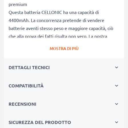
premium
Questa batteria CELLONIC ha una capacità di
4400mAh. La concorrenza pretende di vendere
batterie aventi stesso peso e maggiore capacità, ciò
che alla prova dei fatti risulta non vero. La nostra
batteria, compatible e nuova, dispone di una capacità
MOSTRA DI PIÙ
reale di 4400mAh, proprio come pubblicizzato.
Grandi prestazioni: batteria PR06 compatibile
DETTAGLI TECNICI
Le nostre batterie sostitutive forniscono
continuamente altissime performance in termini di
potenza & autonomia. Le prestazioni eguagliano o
COMPATIBILITÀ
superano quelle della vecchia batteria originale HP,
raggiungendo un altissimo numero di cicli di carica-
RECENSIONI
scarica. Usa il tuo pc portatile senza più l'ansia di
doverlo ricaricare.
SICUREZZA DEL PRODOTTO
Qualità superiore & alti standard di sicurezza