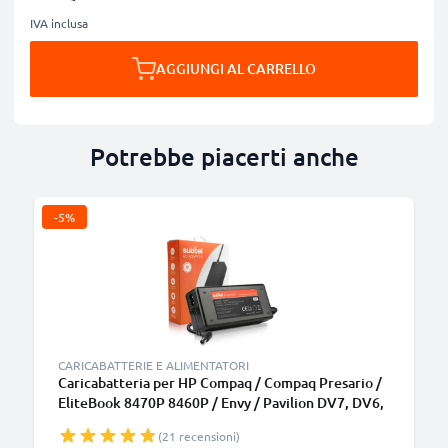
IVA inclusa
AGGIUNGI AL CARRELLO
Potrebbe piacerti anche
-5%
CARICABATTERIE E ALIMENTATORI
Caricabatteria per HP Compaq / Compaq Presario /
EliteBook 8470P 8460P / Envy / Pavilion DV7, DV6,
G7 / ProBook 6570B, 90W 4.74A Caricatore 2.6m
(21 recensioni)
con spina europea