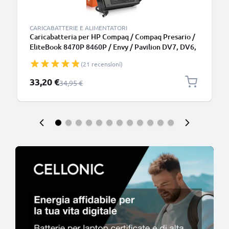
CARICABATTERIE E ALIMENTATORI
Caricabatteria per HP Compaq / Compaq Presario /
EliteBook 8470P 8460P / Envy / Pavilion DV7, DV6,
G7 / ProBook 6570B, 90W 4.74A Caricatore 2.6m
(21 recensioni)
con spina europea
Prezzo speciale
33,20 €
Prezzo normale
34,95 €