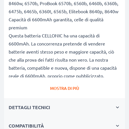
8460w, 6570b, ProBook 6570b, 6560b, 6460b, 6360b,
6475b, 6465b, 6360t, 6565b, Elitebook 8640p, 8640w
Capacità di 6600mAh garantita, celle di qualità
premium
Questa batteria CELLONIC ha una capacità di
6600mAh. La concorrenza pretende di vendere
batterie aventi stesso peso e maggiore capacità, ciò
che alla prova dei fatti risulta non vero. La nostra
batteria, compatible e nuova, dispone di una capacità
reale di 6600mAh, proprio come pubblicizzato.
Grandi prestazioni: batteria CC06XL compatibile
MOSTRA DI PIÙ
Le nostre batterie sostitutive forniscono
continuamente altissime performance in termini di
DETTAGLI TECNICI
potenza & autonomia. Le prestazioni eguagliano o
superano quelle della vecchia batteria originale HP,
raggiungendo un altissimo numero di cicli di carica-
COMPATIBILITÀ