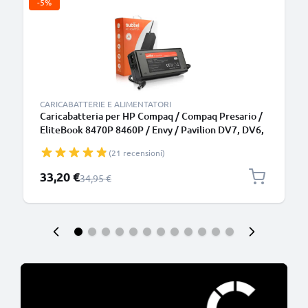
-5%
CARICABATTERIE E ALIMENTATORI
Caricabatteria per HP Compaq / Compaq Presario /
EliteBook 8470P 8460P / Envy / Pavilion DV7, DV6,
G7 / ProBook 6570B, 90W 4.74A Caricatore 2.6m
(21 recensioni)
con spina europea
Prezzo speciale
33,20 €
Prezzo normale
34,95 €