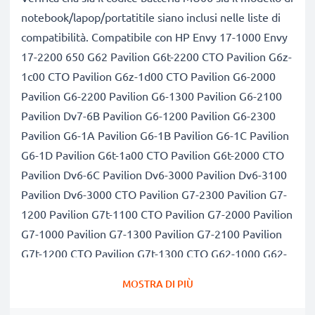
notebook/lapop/portatitile siano inclusi nelle liste di
compatibilità. Compatibile con HP Envy 17-1000 Envy
17-2200 650 G62 Pavilion G6t-2200 CTO Pavilion G6z-
1c00 CTO Pavilion G6z-1d00 CTO Pavilion G6-2000
Pavilion G6-2200 Pavilion G6-1300 Pavilion G6-2100
Pavilion Dv7-6B Pavilion G6-1200 Pavilion G6-2300
Pavilion G6-1A Pavilion G6-1B Pavilion G6-1C Pavilion
G6-1D Pavilion G6t-1a00 CTO Pavilion G6t-2000 CTO
Pavilion Dv6-6C Pavilion Dv6-3000 Pavilion Dv6-3100
Pavilion Dv6-3000 CTO Pavilion G7-2300 Pavilion G7-
1200 Pavilion G7t-1100 CTO Pavilion G7-2000 Pavilion
G7-1000 Pavilion G7-1300 Pavilion G7-2100 Pavilion
G7t-1200 CTO Pavilion G7t-1300 CTO G62-1000 G62-
300 G62-A G62-B Compaq Presario CQ57 HP Pavilion
MOSTRA DI PIÙ
Dv6-4000 Compaq Presario CQ58 Presario CQ56 HP
450 Envy 17-2000 G72 Pavilion Dv6-6000 630 Pavilion