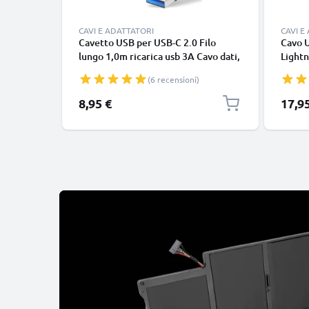
CAVI E ADATTATORI
CAVI E
Cavetto USB per USB-C 2.0 Filo
Cavo 
lungo 1,0m ricarica usb 3A Cavo dati,
Lightn
nero, in resistente PVC per
iPhone
(6 recensioni)
smartphone (Samsung, Huawei,
SE fil
Google Pixel), fotocamera Canon,
in bia
8,95 €
17,9
Panasonic Lumix, Sony connettore
tipo C