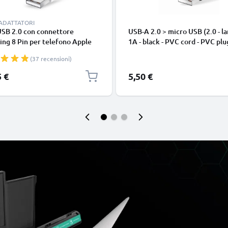
 ADATTATORI
USB 2.0 con connettore
USB-A 2.0 > micro USB (2.0 - la
ing 8 Pin per telefono Apple
1A - black - PVC cord - PVC plu
 14, 13, 12, 11, X, XS, XR, 8, 7,
(37 recensioni)
o di 1m cavetto dati & ricarica
nco per cellulare
5 €
5,50 €