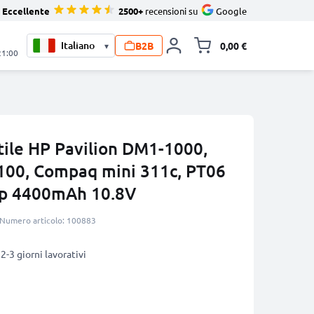
Eccellente
2500+
recensioni su
Google
B2B
0,00 €
▾
Alli
21:00
tile HP Pavilion DM1-1000,
00, Compaq mini 311c, PT06
op 4400mAh 10.8V
Numero articolo: 100883
2-3 giorni lavorativi