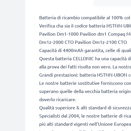
Batteria di ricambio compatibile al 100% col
Verifica cha sia il codice batteria HSTNN-UBO
Pavilion Dm1-1000 Pavilion dm1 Compaq Min
Dm1z-2000 CTO Pavilion Dm1z-2100 CTO
Capacità di 4400mAh garantita, celle di qua
Questa batteria CELLONIC ha una capacità d
alla prova dei fatti risulta non vero. La nos
Grandi prestazioni: batteria HSTNN-UBON c
Le nostre batterie sostitutive forniscono c
superano quelle della vecchia batteria origina
doverlo ricaricare.
Qualità superiore & alti standard di sicurezz
Specialisti dal 2004, le nostre batterie di r
più alti standard vigenti nell’Unione Europea