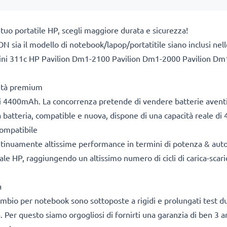
 tuo portatile HP, scegli maggiore durata e sicurezza!
N sia il modello di notebook/lapop/portatitile siano inclusi nell
i 311c HP Pavilion Dm1-2100 Pavilion Dm1-2000 Pavilion Dm1
lità premium
i 4400mAh. La concorrenza pretende di vendere batterie aventi 
tra batteria, compatible e nuova, dispone di una capacità reale 
ompatibile
ontinuamente altissime performance in termini di potenza & aut
le HP, raggiungendo un altissimo numero di cicli di carica-scarica
a
icambio per notebook sono sottoposte a rigidi e prolungati test du
. Per questo siamo orgogliosi di fornirti una garanzia di ben 3 a