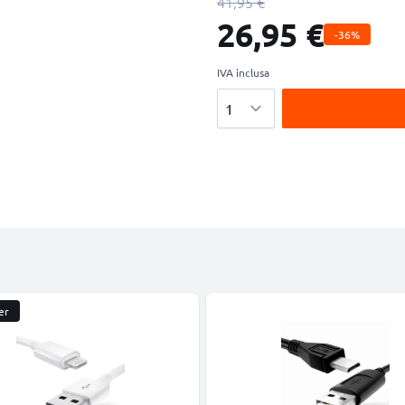
41,95 €
26,95 €
-36%
IVA inclusa
Quantità
er