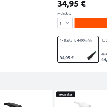
34,95 €
IVA inclusa
Quantità
1x Batteria 4400mAh
1x 
49,9
34,95 €
44
Bestseller