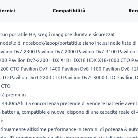
tecnici
Compatibilità
Rec
 tuo portatile HP, scegli maggiore durata e sicurezza!
l modello di notebook/lapop/portatitile siano inclusi nelle liste 
vilion Dv7-2300 Pavilion Dv7-2000 Pavilion Dv7-3100 Pavilion 
1200 Pavilion Dv7-2200 HDX X18 HDX18 HDX X18-1000 CTO Pavi
-1200 CTO Pavilion Dv7-1400 Pavilion Dv8-1100 Pavilion Dv8
 CTO Pavilion Dv7t-2200 CTO Pavilion Dv7t-3000 CTO Pavilion
0 CTO
lità premium
i 4400mAh. La concorrenza pretende di vendere batterie aventi 
tra batteria, compatible e nuova, dispone di una capacità reale 
le
ontinuamente altissime performance in termini di potenza & aut
le HP, raggiungendo un altissimo numero di cicli di carica-scarica