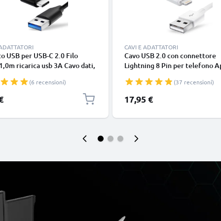
 ADATTATORI
CAVI E ADATTATORI
o USB per USB-C 2.0 Filo
Cavo USB 2.0 con connettore
1,0m ricarica usb 3A Cavo dati,
Lightning 8 Pin per telefono A
in resistente PVC per
iPhone 14, 13, 12, 11, X, XS, XR
(6 recensioni)
(37 recensioni)
phone (Samsung, Huawei,
SE filo di 1m cavetto dati & ric
 Pixel), fotocamera Canon,
in bianco per cellulare
€
17,95 €
onic Lumix, Sony connettore