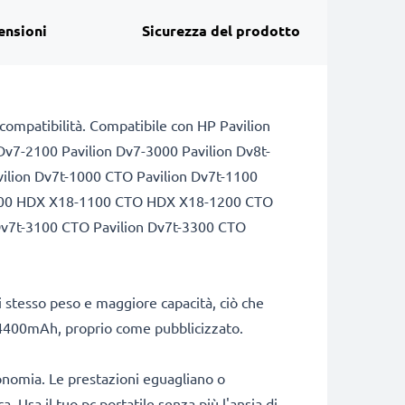
ensioni
Sicurezza del prodotto
di compatibilità. Compatibile con HP Pavilion
Dv7-2100 Pavilion Dv7-3000 Pavilion Dv8t-
lion Dv7t-1000 CTO Pavilion Dv7t-1100
-1200 HDX X18-1100 CTO HDX X18-1200 CTO
 Dv7t-3100 CTO Pavilion Dv7t-3300 CTO
stesso peso e maggiore capacità, ciò che
di 4400mAh, proprio come pubblicizzato.
onomia. Le prestazioni eguagliano o
. Usa il tuo pc portatile senza più l'ansia di