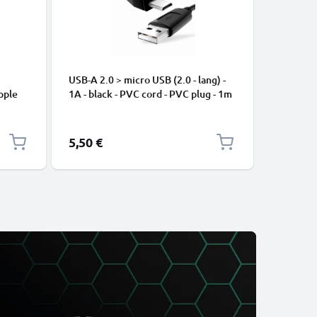
USB-A 2.0 > micro USB (2.0 - lang) -
Cavo USB
pple
1A - black - PVC cord - PVC plug - 1m
iPhone 17
, 8, 7,
Pro Max, 
arica
Samsung 
Google Pi
5,50 €
2,95 €
XL Xiaom
Pro+, No
13 3A ca