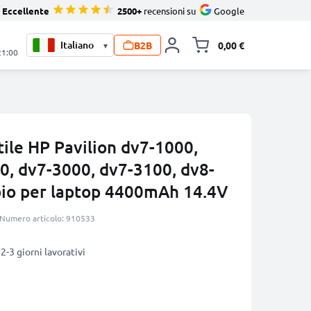
Eccellente
2500+
recensioni su
Google
B2B
0,00 €
▾
Alli
21:00
tile HP Pavilion dv7-1000,
0, dv7-3000, dv7-3100, dv8-
io per laptop 4400mAh 14.4V
Numero articolo: 910533
2-3 giorni lavorativi