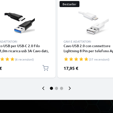
Bestseller
 ADATTATORI
CAVI E ADATTATORI
o USB per USB-C 2.0 Filo
Cavo USB 2.0 con connettore
1,0m ricarica usb 3A Cavo dati,
Lightning 8 Pin per telefono A
in resistente PVC per
iPhone 14, 13, 12, 11, X, XS, XR
(6 recensioni)
(37 recensioni)
phone (Samsung, Huawei,
SE filo di 1m cavetto dati & ric
 Pixel), fotocamera Canon,
in bianco per cellulare
€
17,95 €
onic Lumix, Sony connettore