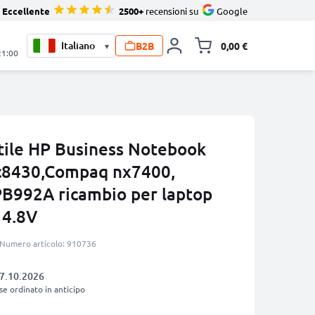
Eccellente
2500+
recensioni su
Google
B2B
0,00 €
▾
Alli
21:00
atile HP Business Notebook
c8430,Compaq nx7400,
PB992A ricambio per laptop
14.8V
Numero articolo: 910736
7.10.2026
se ordinato in anticipo