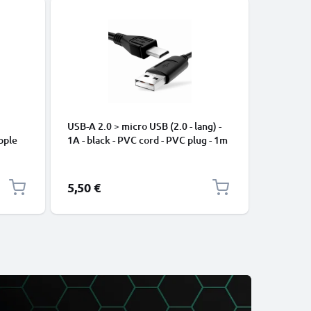
USB-A 2.0 > micro USB (2.0 - lang) -
Cavo USB
pple
1A - black - PVC cord - PVC plug - 1m
iPhone 17
, 8, 7,
Pro Max, 
arica
Samsung 
Google Pi
5,50 €
2,95 €
XL Xiaom
Pro+, No
13 3A ca