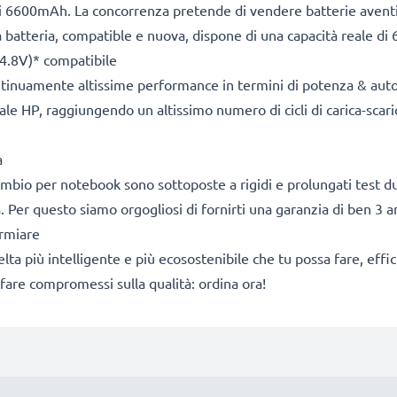
i 6600mAh. La concorrenza pretende di vendere batterie aventi 
tra batteria, compatible e nuova, dispone di una capacità reale 
4.8V)* compatibile
ontinuamente altissime performance in termini di potenza & aut
le HP, raggiungendo un altissimo numero di cicli di carica-scarica
a
icambio per notebook sono sottoposte a rigidi e prolungati test du
. Per questo siamo orgogliosi di fornirti una garanzia di ben 3 a
armiare
a scelta più intelligente e più ecosostenibile che tu possa fare, e
fare compromessi sulla qualità: ordina ora!