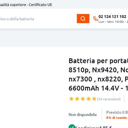
ualità superiore - Certificato UE
02 124 121 102
Lun - Ven: 10:00 - 
Batteria per port
8510p, Nx9420, N
nx7300 , nx8220, 
6600mAh 14.4V - 
(24 recensioni)
Previsto il
0
Non disponibile
5% di sconto
4.95 €
Spedizione: