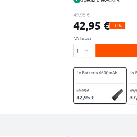
49,95 €
42,95 €
-14%
IVA inclusa
Quantità
1x Batteria 6600mAh
1x 
49,95 €
49,9
42,95 €
37