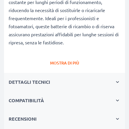
costante per lunghi periodi di funzionamento,
riducendo la necessità di sostituirle o ricaricarle
frequentemente. Ideali per i professionisti e
fotoamatori, queste batterie di ricambio o di riserva
assicurano prestazioni affidabili per lunghe sessioni di
ripresa, senza le fastidiose.
Perché scegliere proprio queste batterie?
MOSTRA DI PIÙ
✔
Ricambio compatibile al 100%:
batteria
progettata specificamente per fotocamere Hitachi DZ-
DETTAGLI TECNICI
BX35 DZ-BX37 DZ-GX20 DZ-GX25 & altri modelli.
Clicca su Compatibilità qui sotto per consultare
l’elenco completo di modelli compatibili.
COMPATIBILITÀ
✔
Capacità reale garantita 1440mAh:
questa
batteria dà 1440mAh 7.4V garantendo così un flusso
RECENSIONI
di foto senza frequenti interruzioni.