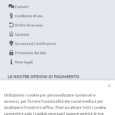
le migliori prestazioni e una durata lunghissima.
Contatti
Ordina ora per una spedizione rapida e 3 anni di
Condizioni di uso
garanzia.
Diritto di recesso
Garanzia
Sicurezza & Certificazioni
Protezione dei dati
Note legali
LE NOSTRE OPZIONI DI PAGAMENTO
×
Utilizziamo i cookie per personalizzare contenuti e
I NOSTRI PARTNER DI SPEDIZIONE
annunci, per fornire funzionalità dei social media e per
analizzare il nostro traffico. Puoi accettare tutti i cookie,
consentire solo i cookie necessari oppure gestire le tue
© subtel.it 2026