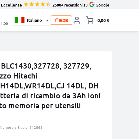
Eccellente
2500+
recensioni su
Google
B2B
0,00 €
▾
Alli
21:00
, BLC1430,327728, 327729,
zzo Hitachi
H14DL,WR14DL,CJ 14DL, DH
tteria di ricambio da 3Ah ioni
tto memoria per utensili
Numero articolo: 912863