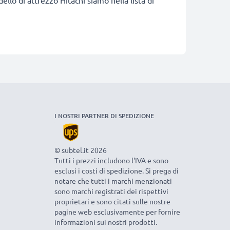
odello di attrezzo Hitachi siamo nella lista di
I NOSTRI PARTNER DI SPEDIZIONE
© subtel.it 2026
Tutti i prezzi includono l'IVA e sono
esclusi i costi di spedizione. Si prega di
notare che tutti i marchi menzionati
sono marchi registrati dei rispettivi
proprietari e sono citati sulle nostre
pagine web esclusivamente per fornire
informazioni sui nostri prodotti.