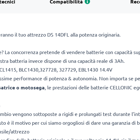
tecnici
Compatibilità
Rec
eranno il tuo attrezzo DS 14DFL alla potenza originaria.
re? La concorrenza pretende di vendere batterie con capacità super
nostra batteria invece dispone di una capacità reale di 3Ah.
le BCL1415, BLC1430,327728, 327729, EBL1430 14.4V
ltissime performance di potenza & autonomia. Non importa se p
esatrice o motosega
, le prestazioni delle batterie CELLONIC eg
a
cambio vengono sottoposte a rigidi e prolungati test durante l’int
o è il motivo per cui siamo orgogliosi di dare una garanzia di b
nsile/attrezzo