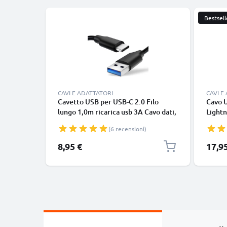
Bestsell
CAVI E ADATTATORI
CAVI E
Cavetto USB per USB-C 2.0 Filo
Cavo 
lungo 1,0m ricarica usb 3A Cavo dati,
Lightn
nero, in resistente PVC per
iPhone
(6 recensioni)
smartphone (Samsung, Huawei,
SE fil
Google Pixel), fotocamera Canon,
in bia
8,95 €
17,9
Panasonic Lumix, Sony connettore
tipo C