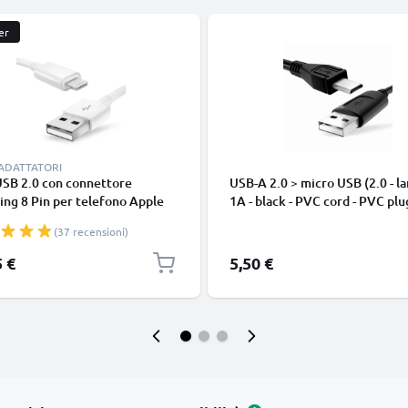
er
 ADATTATORI
USB 2.0 con connettore
USB-A 2.0 > micro USB (2.0 - la
ing 8 Pin per telefono Apple
1A - black - PVC cord - PVC plu
 14, 13, 12, 11, X, XS, XR, 8, 7,
(37 recensioni)
o di 1m cavetto dati & ricarica
nco per cellulare
5 €
5,50 €