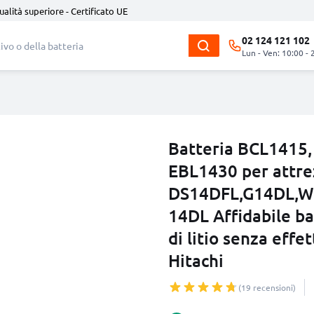
ualità superiore - Certificato UE
02 124 121 102
Lun - Ven: 10:00 - 
Batteria BCL1415
EBL1430 per attre
DS14DFL,G14DL,W
14DL Affidabile ba
di litio senza effe
Hitachi
(19 recensioni)