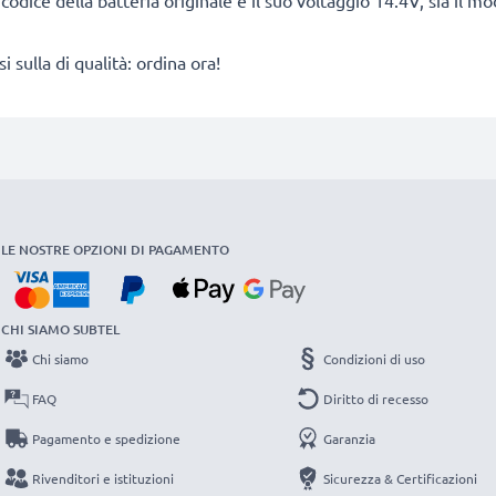
l codice della batteria originale e il suo voltaggio 14.4V, sia il m
ulla di qualità: ordina ora!
LE NOSTRE OPZIONI DI PAGAMENTO
CHI SIAMO SUBTEL
Chi siamo
Condizioni di uso
FAQ
Diritto di recesso
Pagamento e spedizione
Garanzia
Rivenditori e istituzioni
Sicurezza & Certificazioni