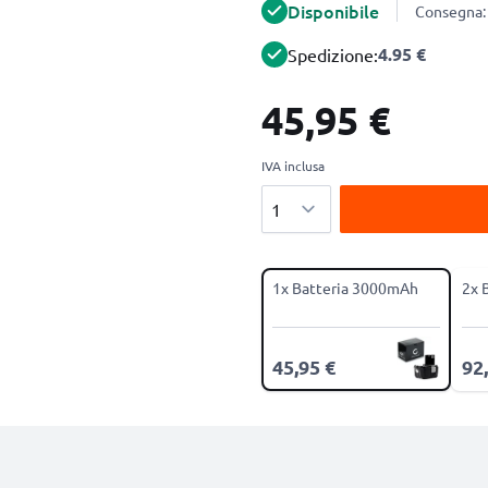
Disponibile
Consegna: 
4.95 €
Spedizione:
45,95 €
IVA inclusa
Quantità
1x Batteria 3000mAh
2x 
45,95 €
92