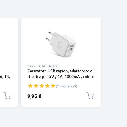
CAVI E ADATTATORI
CAVI E AD
Caricatore USB rapido, adattatore di
Caricato
6, 15,
ricarica per 5V / 1A, 1000mA , colore
ricarica 
, 13,
bianco, 17W 3.4A 5V 2 per presa EU
Pro Max, 
(2 recensioni)
 Pro,
Pro, 16e,
24,
AirPods 
9,95 €
7,49 €
le
Ultra, S2
 1 per
colore b
EU