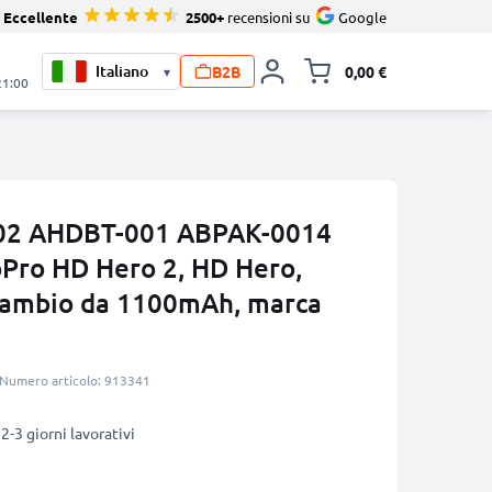
Eccellente
2500+
recensioni su
Google
B2B
0,00 €
▾
Alli
21:00
002 AHDBT-001 ABPAK-0014
Pro HD Hero 2, HD Hero,
icambio da 1100mAh, marca
Numero articolo: 913341
2-3 giorni lavorativi