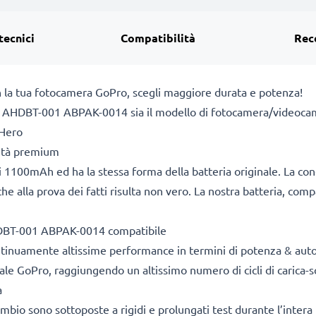
tecnici
Compatibilità
Rec
n la tua fotocamera GoPro, scegli maggiore durata e potenza!
2 AHDBT-001 ABPAK-0014 sia il modello di fotocamera/videocamera
 Hero
lità premium
 1100mAh ed ha la stessa forma della batteria originale. La co
he alla prova dei fatti risulta non vero. La nostra batteria, com
HDBT-001 ABPAK-0014 compatibile
ontinuamente altissime performance in termini di potenza & aut
ale GoPro, raggiungendo un altissimo numero di cicli di carica-sc
a
cambio sono sottoposte a rigidi e prolungati test durante l’intera 