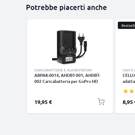
Potrebbe piacerti anche
Bestsell
CARICABATTERIE E ALIMENTATORI
CAVI E
ABPAK-0014, AHDBT-001, AHDBT-
CELLO
002 Caricabatteria per GoPro HD
adatta
Hero 2, HD Hero, Hero Batterie per
iPhone
fotocamera marca CELLONIC
Pro, 1
Pro, 1
Prezzo
19,95 €
8,95 
Samsun
S24 Ul
nero,