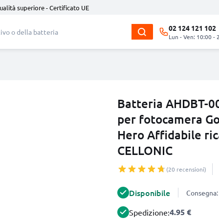
ualità superiore - Certificato UE
02 124 121 102
Lun - Ven: 10:00 - 
Batteria AHDBT-
per fotocamera Go
Hero Affidabile r
CELLONIC
(20 recensioni)
Disponibile
Consegna: 
4.95 €
Spedizione: