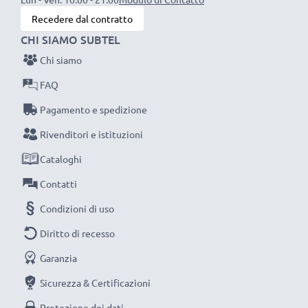
Scegli CELLONIC, scegli la lunga durata e l'efficienza,
Recedere dal contratto
non fare compromessi sulla qualità: ordina ora!
CHI SIAMO SUBTEL
Chi siamo
FAQ
Pagamento e spedizione
Rivenditori e istituzioni
Cataloghi
Contatti
Condizioni di uso
Diritto di recesso
Garanzia
Sicurezza & Certificazioni
Protezione dei dati