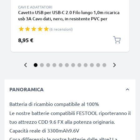
CAVI E ADATTATORI
Cavetto USB per USB-C 2.0 Filo lungo 1,0m ricarica
usb 3A Cavo dati, nero, in resistente PVC per
smartphone (Samsung, Huawei, Google Pixel),
(6 recensioni)
fotocamera Canon, Panasonic Lumix, Sony
connettore tipo C
8,95 €
PANORAMICA
Batteria di ricambio compatibile al 100%
Le nostre batterie compatibili FESTOOL riporteranno il
tuo attrezzo CDD 9.6 FX alla potenza originaria.
Capacità reale di 3300mAh9.6V
Cosa differenzia le nostre batterie dalle altre? La