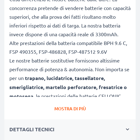
concorrenza pretende di vendere batterie con capacità
superiori, che alla prova dei fatti risultano molto
inferiori rispetto ai dati di targa. La nostra batteria
invece dispone di una capacità reale di 3300mAh.
Alte prestazioni della batteria compatibile BPH 9.6 C,
FSP 490355, FSP-486828, FSP-487512 9.6V
Le nostre batterie sostitutive forniscono altissime
performance di potenza & autonomia. Non importa se
per un
trapano, lucidatrice, tassellatore,
smerigliatrice, martello perforatore, fresatrice o
motosega
, le prestazioni delle batterie CELLONIC
eguagliano o superano quelle della tua vecchia
MOSTRA DI PIÙ
batteria originale.
Qualità superiore e alti standard di sicurezza
DETTAGLI TECNICI
Specialisti dal 2004, le nostre batterie di ricambio