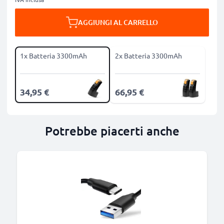
AGGIUNGI AL CARRELLO
1x Batteria 3300mAh
2x Batteria 3300mAh
34,95 €
66,95 €
Potrebbe piacerti anche
B