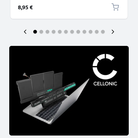
connettore tipo C
8,95 €