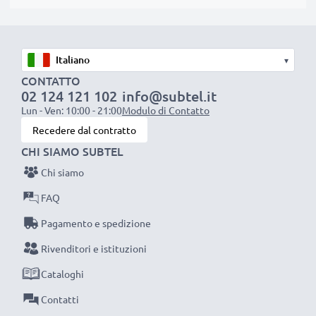
standard vigenti nell’Unione Europea. Per questo
siamo orgogliosi di fornirti una garanzia di ben 3 anni.
La scelta ecosostenibile che ti fa anche risparmiare
▾
Sostituisci la batteria, non il portatile! È la scelta più
CONTATTO
intelligente e più ecosostenibile che tu possa fare,
02 124 121 102
info@subtel.it
efficientando e riducendo l’impatto ambientale.
Lun - Ven: 10:00 - 21:00
Modulo di Contatto
Scegli subtel, scegli la lunga durata, non fare
Recedere dal contratto
compromessi sulla qualità: ordina ora!
CHI SIAMO SUBTEL
Chi siamo
FAQ
Pagamento e spedizione
Rivenditori e istituzioni
Cataloghi
Contatti