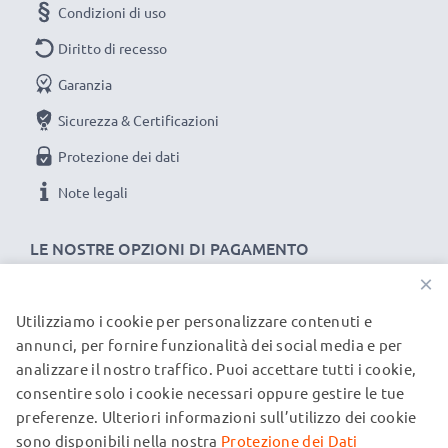
Condizioni di uso
Diritto di recesso
Garanzia
Sicurezza & Certificazioni
Protezione dei dati
Note legali
LE NOSTRE OPZIONI DI PAGAMENTO
×
Utilizziamo i cookie per personalizzare contenuti e
I NOSTRI PARTNER DI SPEDIZIONE
annunci, per fornire funzionalità dei social media e per
analizzare il nostro traffico. Puoi accettare tutti i cookie,
consentire solo i cookie necessari oppure gestire le tue
© subtel.it 2026
preferenze. Ulteriori informazioni sull’utilizzo dei cookie
Tutti i prezzi includono l'IVA e sono esclusi i costi di
spedizione. Si prega di notare che tutti i marchi menzionati
sono disponibili nella nostra
Protezione dei Dati