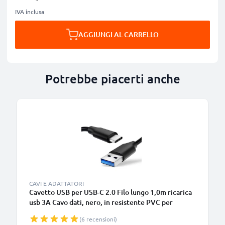
IVA inclusa
AGGIUNGI AL CARRELLO
Potrebbe piacerti anche
B
CAVI E ADATTATORI
Cavetto USB per USB-C 2.0 Filo lungo 1,0m ricarica
usb 3A Cavo dati, nero, in resistente PVC per
smartphone (Samsung, Huawei, Google Pixel),
(6 recensioni)
fotocamera Canon, Panasonic Lumix, Sony