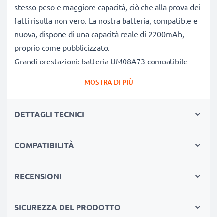
stesso peso e maggiore capacità, ciò che alla prova dei
fatti risulta non vero. La nostra batteria, compatible e
nuova, dispone di una capacità reale di 2200mAh,
proprio come pubblicizzato.
Grandi prestazioni: batteria UM08A73 compatibile
Le nostre batterie sostitutive forniscono
MOSTRA DI PIÙ
continuamente altissime performance in termini di
potenza & autonomia. Le prestazioni eguagliano o
DETTAGLI TECNICI
superano quelle della vecchia batteria originale
eMachines, raggiungendo un altissimo numero di cicli
di carica-scarica. Usa il tuo pc portatile senza più l'ansia
COMPATIBILITÀ
di doverlo ricaricare.
Qualità superiore & alti standard di sicurezza
RECENSIONI
Specialisti dal 2004, le nostre batterie di ricambio per
notebook sono sottoposte a rigidi e prolungati test
SICUREZZA DEL PRODOTTO
durante l’intera produzione, rispettando tutti i più alti