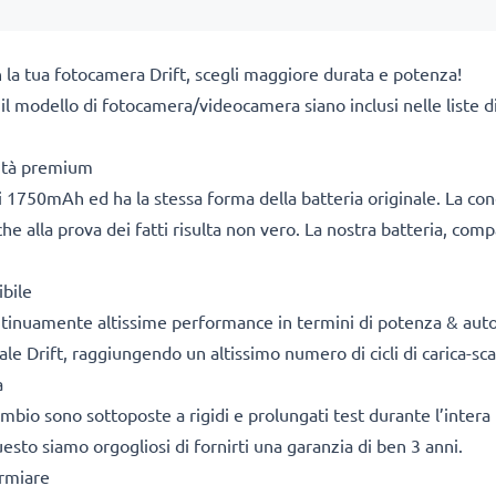
 la tua fotocamera Drift, scegli maggiore durata e potenza!
a il modello di fotocamera/videocamera siano inclusi nelle liste 
lità premium
 1750mAh ed ha la stessa forma della batteria originale. La co
he alla prova dei fatti risulta non vero. La nostra batteria, com
bile
ontinuamente altissime performance in termini di potenza & aut
le Drift, raggiungendo un altissimo numero di cicli di carica-sca
a
cambio sono sottoposte a rigidi e prolungati test durante l’intera 
sto siamo orgogliosi di fornirti una garanzia di ben 3 anni.
armiare