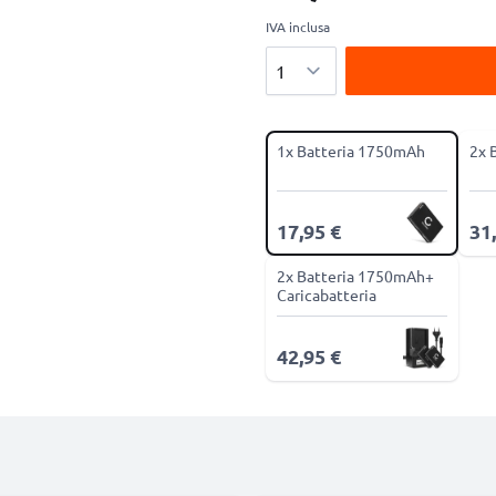
IVA inclusa
Quantità
1x Batteria 1750mAh
2x 
17,95 €
31
2x Batteria 1750mAh+
Caricabatteria
42,95 €