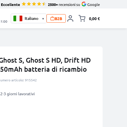
Eccellente
2500+
recensioni su
Google
B2B
0,00 €
▾
Alli
21:00
 Ghost S, Ghost S HD, Drift HD
50mAh batteria di ricambio
umero articolo: 915542
2-3 giorni lavorativi