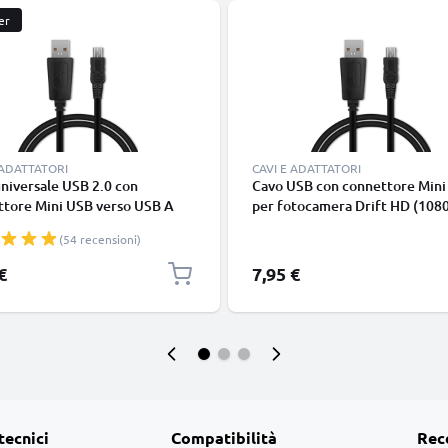
er
 ADATTATORI
CAVI E ADATTATORI
niversale USB 2.0 con
Cavo USB con connettore Mini
ttore Mini USB verso USB A
per fotocamera Drift HD (108
o dati & ricarica 1A in PVC
Ghost HD170 HD170 Stealth 
(54 recensioni)
X170 Filo lungo 1m ricarica 1A
cavetto dati in piacevole PVC 
€
7,95 €
tecnici
Compatibilità
Rec