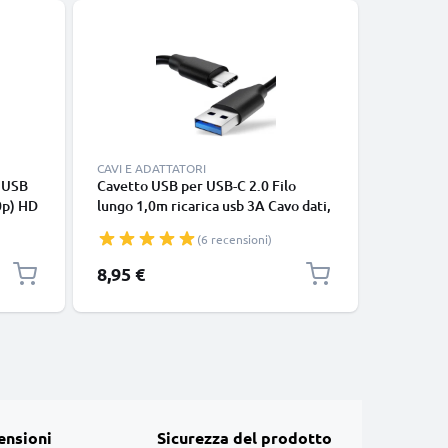
Bestseller
CAVI E ADATTATORI
CAVI E AD
 USB
Cavetto USB per USB-C 2.0 Filo
Cavo USB
0p) HD
lungo 1,0m ricarica usb 3A Cavo dati,
Lightnin
HD720
nero, in resistente PVC per
iPhone 14
(6 recensioni)
smartphone (Samsung, Huawei,
SE filo d
nero
Google Pixel), fotocamera Canon,
in bianco
8,95 €
17,95 €
Panasonic Lumix, Sony connettore
tipo C
ensioni
Sicurezza del prodotto