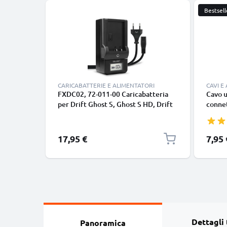
Bestsell
CARICABATTERIE E ALIMENTATORI
CAVI E
FXDC02, 72-011-00 Caricabatteria
Cavo u
per Drift Ghost S, Ghost S HD, Drift
conne
HD Ghost Batterie per fotocamera
cavett
marca CELLONIC
nero
17,95 €
7,95 
Dettagli 
Panoramica