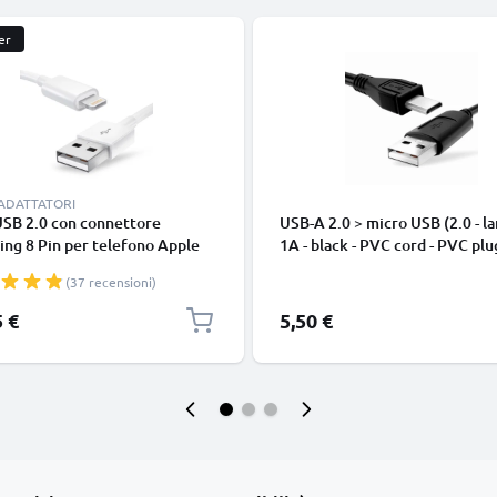
er
 ADATTATORI
USB 2.0 con connettore
USB-A 2.0 > micro USB (2.0 - la
ing 8 Pin per telefono Apple
1A - black - PVC cord - PVC plu
 14, 13, 12, 11, X, XS, XR, 8, 7,
(37 recensioni)
o di 1m cavetto dati & ricarica
nco per cellulare
5 €
5,50 €