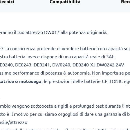
tecnici
Compatibilità
Rec
eranno il tuo attrezzo DW017 alla potenza originaria.
re? La concorrenza pretende di vendere batterie con capacità super
nostra batteria invece dispone di una capacità reale di 3Ah.
ile DE0240, DE0243, DE0241, DW0240, DE0240-XJ,DW0242 24V
ltissime performance di potenza & autonomia. Non importa se p
esatrice o motosega
, le prestazioni delle batterie CELLONIC eg
a
cambio vengono sottoposte a rigidi e prolungati test durante l’int
o è il motivo per cui siamo orgogliosi di dare una garanzia di b
nsile/attrezzo