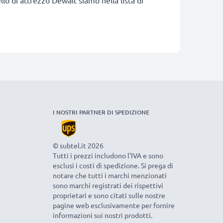
ello di attrezzo Dewalt siamo nella lista di
I NOSTRI PARTNER DI SPEDIZIONE
© subtel.it 2026
Tutti i prezzi includono l'IVA e sono
esclusi i costi di spedizione. Si prega di
notare che tutti i marchi menzionati
sono marchi registrati dei rispettivi
proprietari e sono citati sulle nostre
pagine web esclusivamente per fornire
informazioni sui nostri prodotti.