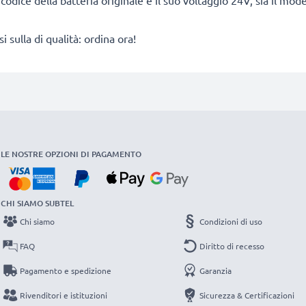
il codice della batteria originale e il suo voltaggio 24V, sia il mod
ulla di qualità: ordina ora!
LE NOSTRE OPZIONI DI PAGAMENTO
CHI SIAMO SUBTEL
Chi siamo
Condizioni di uso
FAQ
Diritto di recesso
Pagamento e spedizione
Garanzia
Rivenditori e istituzioni
Sicurezza & Certificazioni