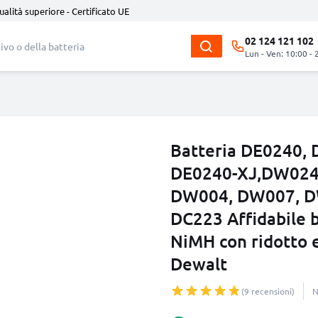
ualità superiore - Certificato UE
02 124 121 102
Lun - Ven: 10:00 - 
Batteria DE0240,
DE0240-XJ,DW0242
DW004, DW007, D
DC223 Affidabile b
NiMH con ridotto e
Dewalt
(9 recensioni)
N