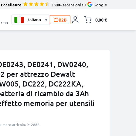
Eccellente
2500+
recensioni su
Google
B2B
0,00 €
▾
Alli
21:00
 DE0243, DE0241, DW0240,
 per attrezzo Dewalt
W005, DC222, DC222KA,
atteria di ricambio da 3Ah
ffetto memoria per utensili
umero articolo: 912882