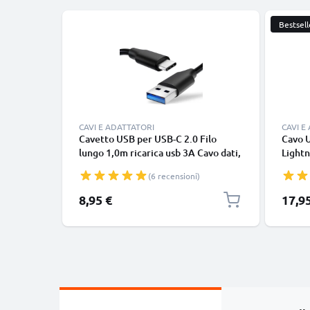
Bestsell
CAVI E ADATTATORI
CAVI E
Cavetto USB per USB-C 2.0 Filo
Cavo 
lungo 1,0m ricarica usb 3A Cavo dati,
Lightn
nero, in resistente PVC per
iPhone
(6 recensioni)
smartphone (Samsung, Huawei,
SE fil
Google Pixel), fotocamera Canon,
in bia
8,95 €
17,9
Panasonic Lumix, Sony connettore
tipo C