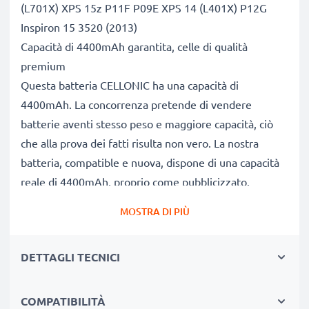
(L701X) XPS 15z P11F P09E XPS 14 (L401X) P12G
Inspiron 15 3520 (2013)
Capacità di 4400mAh garantita, celle di qualità
premium
Questa batteria CELLONIC ha una capacità di
4400mAh. La concorrenza pretende di vendere
batterie aventi stesso peso e maggiore capacità, ciò
che alla prova dei fatti risulta non vero. La nostra
batteria, compatible e nuova, dispone di una capacità
reale di 4400mAh, proprio come pubblicizzato.
Grandi prestazioni: batteria 312-1123 compatibile
MOSTRA DI PIÙ
Le nostre batterie sostitutive forniscono
continuamente altissime performance in termini di
DETTAGLI TECNICI
potenza & autonomia. Le prestazioni eguagliano o
superano quelle della vecchia batteria originale Dell,
raggiungendo un altissimo numero di cicli di carica-
COMPATIBILITÀ