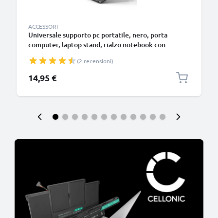
ACCESSORI
Universale supporto pc portatile, nero, porta
computer, laptop stand, rialzo notebook con
funzione di aerazione e sostegno per una postura
(2 recensioni)
più comoda – per portatile da 13” ai 17,3 pollici
14,95 €