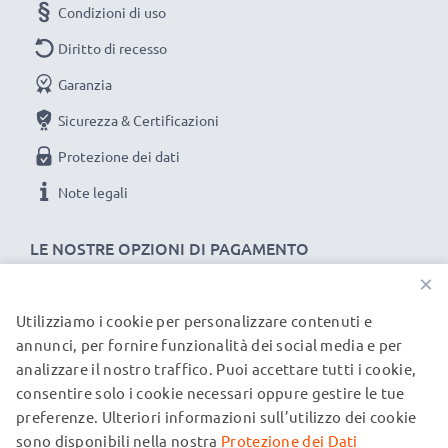
Condizioni di uso
Diritto di recesso
Garanzia
Sicurezza & Certificazioni
Protezione dei dati
Note legali
LE NOSTRE OPZIONI DI PAGAMENTO
×
Utilizziamo i cookie per personalizzare contenuti e
I NOSTRI PARTNER DI SPEDIZIONE
annunci, per fornire funzionalità dei social media e per
analizzare il nostro traffico. Puoi accettare tutti i cookie,
consentire solo i cookie necessari oppure gestire le tue
© subtel.it 2026
preferenze. Ulteriori informazioni sull’utilizzo dei cookie
Tutti i prezzi includono l'IVA e sono esclusi i costi di
spedizione. Si prega di notare che tutti i marchi menzionati
sono disponibili nella nostra
Protezione dei Dati