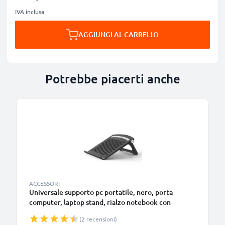
IVA inclusa
AGGIUNGI AL CARRELLO
Potrebbe piacerti anche
ACCESSORI
Universale supporto pc portatile, nero, porta
computer, laptop stand, rialzo notebook con
funzione di aerazione e sostegno per una postura
(2 recensioni)
più comoda – per portatile da 13” ai 17,3 pollici