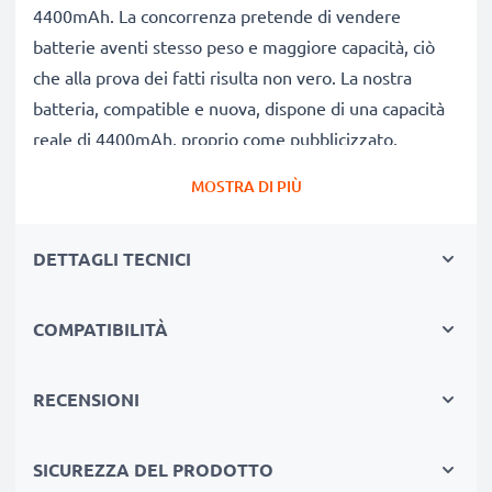
4400mAh. La concorrenza pretende di vendere
batterie aventi stesso peso e maggiore capacità, ciò
che alla prova dei fatti risulta non vero. La nostra
batteria, compatible e nuova, dispone di una capacità
reale di 4400mAh, proprio come pubblicizzato.
Grandi prestazioni: batteria RN873 compatibile
MOSTRA DI PIÙ
Le nostre batterie sostitutive forniscono
continuamente altissime performance in termini di
DETTAGLI TECNICI
potenza & autonomia. Le prestazioni eguagliano o
superano quelle della vecchia batteria originale Dell,
raggiungendo un altissimo numero di cicli di carica-
COMPATIBILITÀ
scarica. Usa il tuo pc portatile senza più l'ansia di
doverlo ricaricare.
RECENSIONI
Qualità superiore & alti standard di sicurezza
Specialisti dal 2004, le nostre batterie di ricambio per
SICUREZZA DEL PRODOTTO
notebook sono sottoposte a rigidi e prolungati test