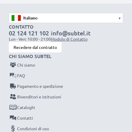
La scelta ecosostenibile che ti fa anche risparmiare
Sostituisci la batteria, non il portatile! È la scelta più
▾
intelligente e più ecosostenibile che tu possa fare,
CONTATTO
efficientando e riducendo l’impatto ambientale.
02 124 121 102
info@subtel.it
Scegli CELLONIC, scegli la lunga durata, non fare
Lun - Ven: 10:00 - 21:00
Modulo di Contatto
compromessi sulla qualità: ordina ora!
Recedere dal contratto
CHI SIAMO SUBTEL
Chi siamo
FAQ
Pagamento e spedizione
Rivenditori e istituzioni
Cataloghi
Contatti
Condizioni di uso