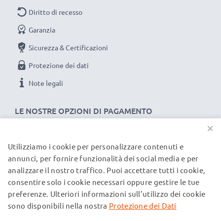
Diritto di recesso
Garanzia
Sicurezza & Certificazioni
Protezione dei dati
Note legali
LE NOSTRE OPZIONI DI PAGAMENTO
×
Utilizziamo i cookie per personalizzare contenuti e
I NOSTRI PARTNER DI SPEDIZIONE
annunci, per fornire funzionalità dei social media e per
analizzare il nostro traffico. Puoi accettare tutti i cookie,
consentire solo i cookie necessari oppure gestire le tue
© subtel.it 2026
preferenze. Ulteriori informazioni sull’utilizzo dei cookie
Tutti i prezzi includono l'IVA e sono esclusi i costi di
spedizione. Si prega di notare che tutti i marchi menzionati
sono disponibili nella nostra
Protezione dei Dati
sono marchi registrati dei rispettivi proprietari e sono citati