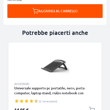
AGGIUNGI AL CARRELLO
Potrebbe piacerti anche
ACCESSORI
Universale supporto pc portatile, nero, porta
computer, laptop stand, rialzo notebook con
funzione di aerazione e sostegno per una postura
(2 recensioni)
più comoda – per portatile da 13” ai 17,3 pollici
14,95 €