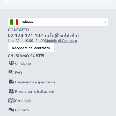
standard vigenti nell’Unione Europea. Per questo
siamo orgogliosi di fornirti una garanzia di ben 3 anni.
La scelta ecosostenibile che ti fa anche risparmiare
▾
Sostituisci la batteria, non il portatile! È la scelta più
CONTATTO
intelligente e più ecosostenibile che tu possa fare,
02 124 121 102
info@subtel.it
efficientando e riducendo l’impatto ambientale.
Lun - Ven: 10:00 - 21:00
Modulo di Contatto
Scegli CELLONIC, scegli la lunga durata, non fare
Recedere dal contratto
compromessi sulla qualità: ordina ora!
CHI SIAMO SUBTEL
Chi siamo
FAQ
Pagamento e spedizione
Rivenditori e istituzioni
Cataloghi
Contatti