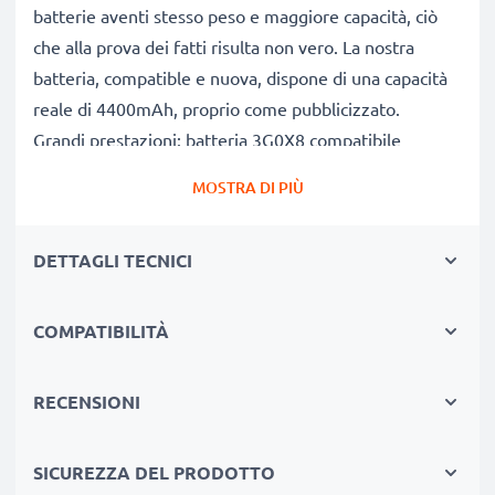
batterie aventi stesso peso e maggiore capacità, ciò
che alla prova dei fatti risulta non vero. La nostra
batteria, compatible e nuova, dispone di una capacità
reale di 4400mAh, proprio come pubblicizzato.
Grandi prestazioni: batteria 3G0X8 compatibile
Le nostre batterie sostitutive forniscono
MOSTRA DI PIÙ
continuamente altissime performance in termini di
potenza & autonomia. Le prestazioni eguagliano o
DETTAGLI TECNICI
superano quelle della vecchia batteria originale Dell,
raggiungendo un altissimo numero di cicli di carica-
scarica. Usa il tuo pc portatile senza più l'ansia di
COMPATIBILITÀ
doverlo ricaricare.
Qualità superiore & alti standard di sicurezza
RECENSIONI
Specialisti dal 2004, le nostre batterie di ricambio per
notebook sono sottoposte a rigidi e prolungati test
SICUREZZA DEL PRODOTTO
durante l’intera produzione, rispettando tutti i più alti