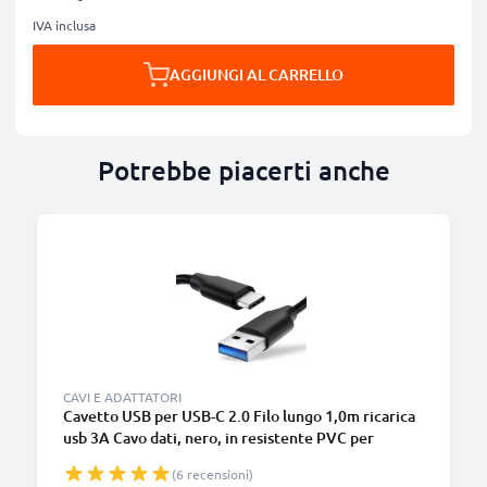
IVA inclusa
AGGIUNGI AL CARRELLO
Potrebbe piacerti anche
B
CAVI E ADATTATORI
Cavetto USB per USB-C 2.0 Filo lungo 1,0m ricarica
usb 3A Cavo dati, nero, in resistente PVC per
smartphone (Samsung, Huawei, Google Pixel),
(6 recensioni)
fotocamera Canon, Panasonic Lumix, Sony