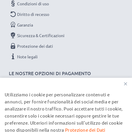
Condizioni di uso
Diritto di recesso
Garanzia
Sicurezza & Certificazioni
Protezione dei dati
Note legali
LE NOSTRE OPZIONI DI PAGAMENTO
×
Utilizziamo i cookie per personalizzare contenuti e
I NOSTRI PARTNER DI SPEDIZIONE
annunci, per fornire funzionalità dei social media e per
analizzare il nostro traffico. Puoi accettare tutti i cookie,
consentire solo i cookie necessari oppure gestire le tue
© subtel.it 2026
preferenze. Ulteriori informazioni sull’utilizzo dei cookie
Tutti i prezzi includono l'IVA e sono esclusi i costi di
spedizione. Si prega di notare che tutti i marchi menzionati
sono disponibili nella nostra
Protezione dei Dati