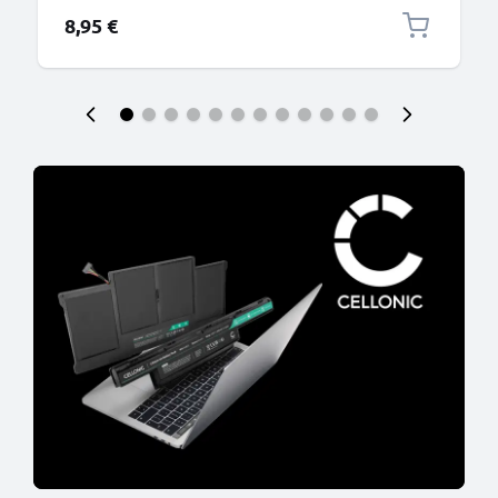
connettore tipo C
8,95 €