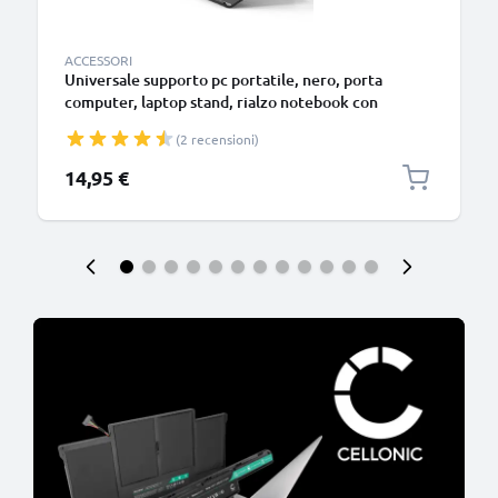
ACCESSORI
Universale supporto pc portatile, nero, porta
computer, laptop stand, rialzo notebook con
funzione di aerazione e sostegno per una postura
(2 recensioni)
più comoda – per portatile da 13” ai 17,3 pollici
14,95 €