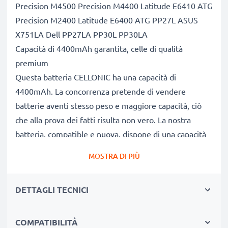
Precision M4500 Precision M4400 Latitude E6410 ATG
Precision M2400 Latitude E6400 ATG PP27L ASUS
X751LA Dell PP27LA PP30L PP30LA
Capacità di 4400mAh garantita, celle di qualità
premium
Questa batteria CELLONIC ha una capacità di
4400mAh. La concorrenza pretende di vendere
batterie aventi stesso peso e maggiore capacità, ciò
che alla prova dei fatti risulta non vero. La nostra
batteria, compatible e nuova, dispone di una capacità
reale di 4400mAh, proprio come pubblicizzato.
MOSTRA DI PIÙ
Grandi prestazioni: batteria PT434 compatibile
Le nostre batterie sostitutive forniscono
DETTAGLI TECNICI
continuamente altissime performance in termini di
potenza & autonomia. Le prestazioni eguagliano o
superano quelle della vecchia batteria originale Dell,
COMPATIBILITÀ