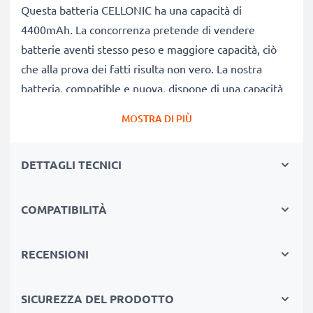
Questa batteria CELLONIC ha una capacità di
4400mAh. La concorrenza pretende di vendere
batterie aventi stesso peso e maggiore capacità, ciò
che alla prova dei fatti risulta non vero. La nostra
batteria, compatible e nuova, dispone di una capacità
reale di 4400mAh, proprio come pubblicizzato.
MOSTRA DI PIÙ
Grandi prestazioni: batteria C1295 compatibile
Le nostre batterie sostitutive forniscono
DETTAGLI TECNICI
continuamente altissime performance in termini di
potenza & autonomia. Le prestazioni eguagliano o
superano quelle della vecchia batteria originale Dell,
COMPATIBILITÀ
raggiungendo un altissimo numero di cicli di carica-
scarica. Usa il tuo pc portatile senza più l'ansia di
RECENSIONI
doverlo ricaricare.
Qualità superiore & alti standard di sicurezza
SICUREZZA DEL PRODOTTO
Specialisti dal 2004, le nostre batterie di ricambio per