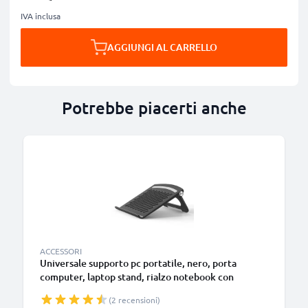
IVA inclusa
AGGIUNGI AL CARRELLO
Potrebbe piacerti anche
ACCESSORI
Universale supporto pc portatile, nero, porta
computer, laptop stand, rialzo notebook con
funzione di aerazione e sostegno per una postura
(2 recensioni)
più comoda – per portatile da 13” ai 17,3 pollici