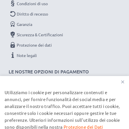
Condizioni di uso
Diritto di recesso
Garanzia
Sicurezza & Certificazioni
Protezione dei dati
Note legali
LE NOSTRE OPZIONI DI PAGAMENTO
×
Utilizziamo i cookie per personalizzare contenuti e
I NOSTRI PARTNER DI SPEDIZIONE
annunci, per fornire funzionalità dei social media e per
analizzare il nostro traffico. Puoi accettare tutti i cookie,
consentire solo i cookie necessari oppure gestire le tue
© subtel.it 2026
preferenze. Ulteriori informazioni sull’utilizzo dei cookie
Tutti i prezzi includono l'IVA e sono esclusi i costi di
spedizione. Si prega di notare che tutti i marchi menzionati
sono disponibili nella nostra
Protezione dei Dati