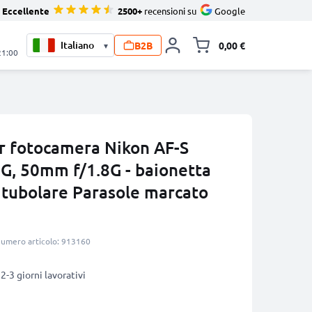
Eccellente
2500+
recensioni su
Google
B2B
0,00 €
▾
Alli
21:00
r fotocamera Nikon AF-S
G, 50mm f/1.8G - baionetta
 / tubolare Parasole marcato
umero articolo: 913160
2-3 giorni lavorativi