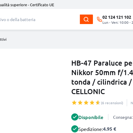
ualità superiore - Certificato UE
02 124 121 102
Lun - Ven: 10:00 - 
ttivi
HB-47 Paraluce pe
Nikkor 50mm f/1.4
tonda / cilindrica
CELLONIC
(6 recensioni)
N
Disponibile
Consegna: 
4.95 €
Spedizione: