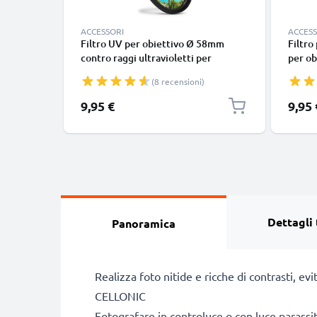
ACCESSORI
ACCESS
Filtro UV per obiettivo Ø 58mm
Filtro
contro raggi ultravioletti per
per ob
filettatura avente diametro Ø 58mm
filett
(8 recensioni)
Vetro, protezione delle lente
foto s
fotocamera
9,95 €
9,95 
Dettagli 
Panoramica
Realizza foto nitide e ricche di contrasti, evi
CELLONIC
Fotografare in controluce o con luce parassit