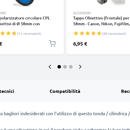
ORI
ACCESSORI
 polarizzatore circolare CPL
Tappo Obiettivo (frontale) per
iettivi di Ø 58mm con
58mm - Canon, Nikon, Fujifilm,
atura diametro Ø di 58mm per
Olympus, Sony, Panasonic, Pen
(11 recensioni)
(30 recensioni)
enza riflessi e colori naturali
Snap-On: Pinch centrale Coper
Copertura Cover Cap
€
6,95 €
tecnici
Compatibilità
Rec
ta bagliori indesiderati con l’utilizzo di questo tonda / cilindric
a è una situazione in cui il paraluce aiuta a schermre la luce i