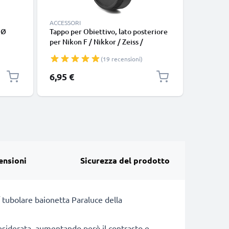
ACCESSORI
ACCESSOR
 Ø
Tappo per Obiettivo, lato posteriore
Tappo per
per Nikon F / Nikkor / Zeiss /
per Niko
tax,
wallimex pro, Baionetta Coperchio,
Nikon AF
(19 recensioni)
chio
Copertura, Cover, Cap Nikon F
Copertur
Mount (AF-S, AF-P, AI)
Mount (A
6,95 €
9,95 €
ensioni
Sicurezza del prodotto
a / tubolare baionetta Paraluce della
ndesiderata, aumentando però il contrasto e