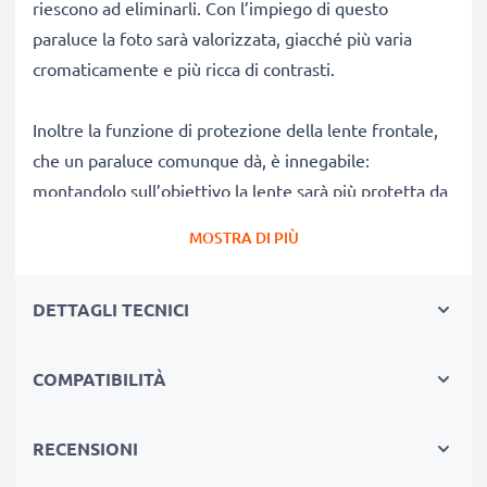
riescono ad eliminarli. Con l’impiego di questo
paraluce la foto sarà valorizzata, giacché più varia
cromaticamente e più ricca di contrasti.
Inoltre la funzione di protezione della lente frontale,
che un paraluce comunque dà, è innegabile:
montandolo sull’obiettivo la lente sarà più protetta da
graffi ed urti.
MOSTRA DI PIÙ
Perché comprare il paraluce HB-40 a tulipano / a fiore
DETTAGLI TECNICI
/ a petalo baionetta Paraluce della CELLONIC?
✔ 100% compatibile con
fotocamera/DSLRs/Camcorders Nikon
COMPATIBILITÀ
✔ Aumenta la profondità del colore, il contrasto e la
nitidezza
RECENSIONI
✔ Rimuovi luce parassita, luce diffusa e bagliori