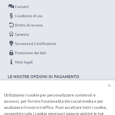
tulipano / a fiore / a petalo baionetta Paraluce
Contatti
della CELLONIC. Ordina ora: spedizione rapida e 3
Condizioni di uso
anni di garanzia!
Diritto di recesso
Garanzia
Sicurezza & Certificazioni
Protezione dei dati
Note legali
LE NOSTRE OPZIONI DI PAGAMENTO
×
Utilizziamo i cookie per personalizzare contenuti e
I NOSTRI PARTNER DI SPEDIZIONE
annunci, per fornire funzionalità dei social media e per
analizzare il nostro traffico. Puoi accettare tutti i cookie,
consentire solo i cookie necessari oppure gestire le tue
© subtel.it 2026