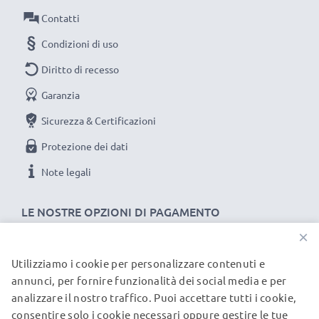
tulipano / a fiore / a petalo baionetta Paraluce
Contatti
della CELLONIC. Ordina ora: spedizione rapida e 3
Condizioni di uso
anni di garanzia!
Diritto di recesso
Garanzia
Sicurezza & Certificazioni
Protezione dei dati
Note legali
LE NOSTRE OPZIONI DI PAGAMENTO
×
Utilizziamo i cookie per personalizzare contenuti e
I NOSTRI PARTNER DI SPEDIZIONE
annunci, per fornire funzionalità dei social media e per
analizzare il nostro traffico. Puoi accettare tutti i cookie,
consentire solo i cookie necessari oppure gestire le tue
© subtel.it 2026