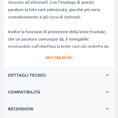
riescono ad eliminarli. Con l’impiego di questo
paraluce la foto sarà valorizzata, giacché più varia
cromaticamente e più ricca di contrasti.
Inoltre la funzione di protezione della lente frontale,
che un paraluce comunque dà, è innegabile:
montandolo sull’obiettivo la lente sarà più protetta da
graffi ed urti.
MOSTRA DI PIÙ
Perché comprare il paraluce HB-23 a tulipano / a fiore
DETTAGLI TECNICI
/ a petalo baionetta Paraluce della CELLONIC?
✔ 100% compatibile con
fotocamera/DSLRs/Camcorders Nikon
COMPATIBILITÀ
✔ Aumenta la profondità del colore, il contrasto e la
nitidezza
RECENSIONI
✔ Rimuovi luce parassita, luce diffusa e bagliori