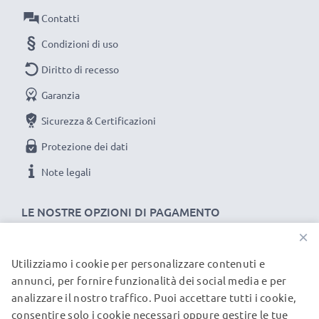
tulipano / a fiore / a petalo baionetta Paraluce
Contatti
della CELLONIC. Ordina ora: spedizione rapida e 3
Condizioni di uso
anni di garanzia!
Diritto di recesso
Garanzia
Sicurezza & Certificazioni
Protezione dei dati
Note legali
LE NOSTRE OPZIONI DI PAGAMENTO
×
Utilizziamo i cookie per personalizzare contenuti e
I NOSTRI PARTNER DI SPEDIZIONE
annunci, per fornire funzionalità dei social media e per
analizzare il nostro traffico. Puoi accettare tutti i cookie,
consentire solo i cookie necessari oppure gestire le tue
© subtel.it 2026