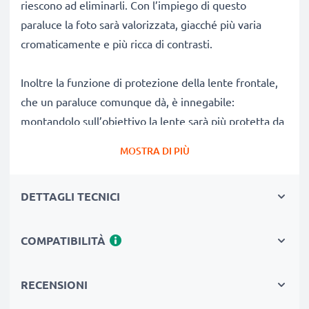
riescono ad eliminarli. Con l’impiego di questo
paraluce la foto sarà valorizzata, giacché più varia
cromaticamente e più ricca di contrasti.
Inoltre la funzione di protezione della lente frontale,
che un paraluce comunque dà, è innegabile:
montandolo sull’obiettivo la lente sarà più protetta da
graffi ed urti.
MOSTRA DI PIÙ
Perché comprare il paraluce EW-83F a tulipano / a
DETTAGLI TECNICI
fiore / a petalo baionetta Paraluce della CELLONIC?
✔ 100% compatibile con
fotocamera/DSLRs/Camcorders Canon
COMPATIBILITÀ
✔ Aumenta la profondità del colore, il contrasto e la
nitidezza
RECENSIONI
✔ Rimuovi luce parassita, luce diffusa e bagliori