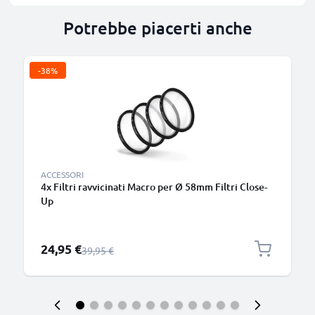
Potrebbe piacerti anche
-38%
ACCESSORI
4x Filtri ravvicinati Macro per Ø 58mm Filtri Close-
Up
Prezzo speciale
24,95 €
Prezzo normale
39,95 €