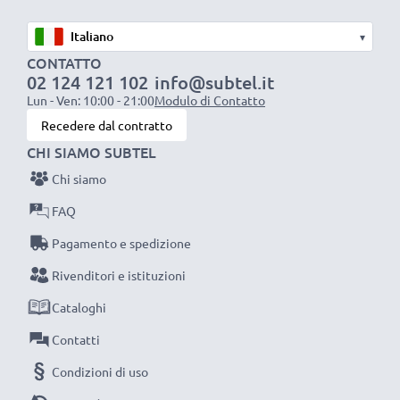
✔ non adatta per obiettivi grandangolari, super o ultra
▾
✔ universale con filettatura a vite
CONTATTO
02 124 121 102
info@subtel.it
Specifiche tecniche
Lun - Ven: 10:00 - 21:00
Modulo di Contatto
Diametro:
Ø 58mm
Recedere dal contratto
Materiale:
Materiale sintetico
CHI SIAMO SUBTEL
Forma:
a tulipano / a fiore / a petalo
Chi siamo
FAQ
Foto con valori cromatici ricchi e profondi,
Pagamento e spedizione
dettagli nitidi e piacevoli grazie a questo a
Rivenditori e istituzioni
tulipano / a fiore / a petalo con filettatura a vite
Paraluce della CELLONIC. Ordina ora: spedizione
Cataloghi
rapida e 3 anni di garanzia!
Contatti
Condizioni di uso