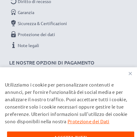
Diritto di recesso
Garanzia
Sicurezza & Certificazioni
Protezione dei dati
Note legali
LE NOSTRE OPZIONI DI PAGAMENTO
×
Utilizziamo i cookie per personalizzare contenuti e
I NOSTRI PARTNER DI SPEDIZIONE
annunci, per fornire funzionalità dei social media e per
analizzare il nostro traffico. Puoi accettare tutti i cookie,
consentire solo i cookie necessari oppure gestire le tue
© subtel.it 2026
preferenze. Ulteriori informazioni sull’utilizzo dei cookie
Tutti i prezzi includono l'IVA e sono esclusi i costi di
spedizione. Si prega di notare che tutti i marchi menzionati
sono disponibili nella nostra
Protezione dei Dati
sono marchi registrati dei rispettivi proprietari e sono citati
sulle nostre pagine web esclusivamente per fornire