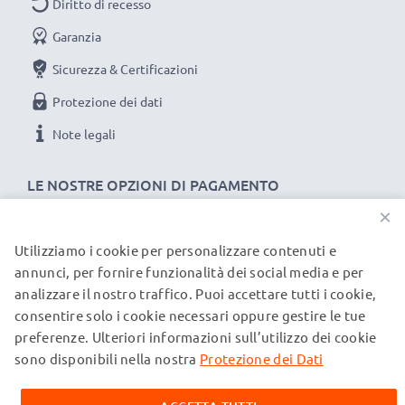
Diritto di recesso
rapida e 3 anni di garanzia!
Garanzia
Sicurezza & Certificazioni
Protezione dei dati
Note legali
LE NOSTRE OPZIONI DI PAGAMENTO
×
Utilizziamo i cookie per personalizzare contenuti e
I NOSTRI PARTNER DI SPEDIZIONE
annunci, per fornire funzionalità dei social media e per
analizzare il nostro traffico. Puoi accettare tutti i cookie,
consentire solo i cookie necessari oppure gestire le tue
© subtel.it 2026
preferenze. Ulteriori informazioni sull’utilizzo dei cookie
Tutti i prezzi includono l'IVA e sono esclusi i costi di
spedizione. Si prega di notare che tutti i marchi menzionati
sono disponibili nella nostra
Protezione dei Dati
sono marchi registrati dei rispettivi proprietari e sono citati
sulle nostre pagine web esclusivamente per fornire