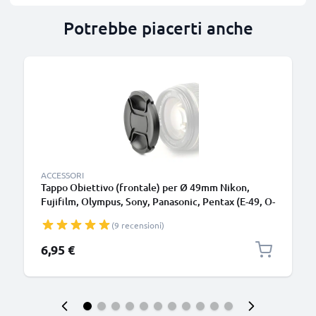
Potrebbe piacerti anche
ACCESSORI
Tappo Obiettivo (frontale) per Ø 49mm Nikon,
Fujifilm, Olympus, Sony, Panasonic, Pentax (E-49, O-
LC49, ALC-F49S), Snap-On: Pinch centrale
(9 recensioni)
Coperchio Copertura Cover Cap
6,95 €