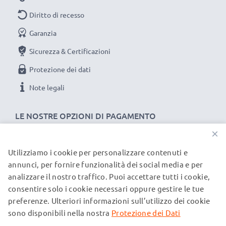
Diritto di recesso
Garanzia
Sicurezza & Certificazioni
Protezione dei dati
Note legali
LE NOSTRE OPZIONI DI PAGAMENTO
×
Utilizziamo i cookie per personalizzare contenuti e
I NOSTRI PARTNER DI SPEDIZIONE
annunci, per fornire funzionalità dei social media e per
analizzare il nostro traffico. Puoi accettare tutti i cookie,
consentire solo i cookie necessari oppure gestire le tue
© subtel.it 2026
preferenze. Ulteriori informazioni sull’utilizzo dei cookie
Tutti i prezzi includono l'IVA e sono esclusi i costi di
spedizione. Si prega di notare che tutti i marchi menzionati
sono disponibili nella nostra
Protezione dei Dati
sono marchi registrati dei rispettivi proprietari e sono citati