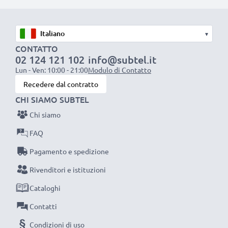
con collegamento Cinch ((giallo (video) / bianco (audio
mono))
con collegamento SCART (solo con adattatore, che
▾
non è incluso in questa confezione)
CONTATTO
02 124 121 102
info@subtel.it
Lun - Ven: 10:00 - 21:00
Modulo di Contatto
Perfetto per:
Recedere dal contratto
✔ Sistemi audio & Home entertainment
CHI SIAMO SUBTEL
✔ Consolle giochi
Chi siamo
✔ TVs & proiettori
✔ Lettori DVD & Blu-ray
FAQ
✔ Amplificatori & subwoofer
Pagamento e spedizione
Rivenditori e istituzioni
Vuoi migliorare il suono della tua TV o l’impianto
stereo? I nostri cavi RCA ti aiuteranno! Ordina ora,
Cataloghi
avrai 3 anni di garanzia.
Contatti
Condizioni di uso