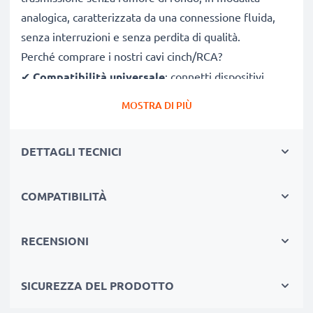
analogica, caratterizzata da una connessione fluida,
senza interruzioni e senza perdita di qualità.
Perché comprare i nostri cavi cinch/RCA?
✔
Compatibilità universale
: connetti dispositivi
aventi porte RCA/cinch/phone
MOSTRA DI PIÙ
✔
Qualità audio-video premium
: suono nitido e
impeccabile + qualità video ricca di contrasti
DETTAGLI TECNICI
✔
Connettori a presa sicura
: connettori precisi, che
non ballano nelle porte cinch
✔
COMPATIBILITÀ
Manifattura resistente
: costruito per durare a
lungo con prestazioni di qualità
RECENSIONI
Compatibile al 100%
con Toshiba Camileo
con collegamento Cinch (giallo (video) / bianco (audio
SICUREZZA DEL PRODOTTO
a sinistra) - rosso (audio destra))