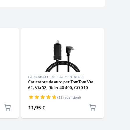
-5%
CARICABATTERIE E ALIMENTATORI
ACCESSOR
Caricatore da auto per TomTom Via
Protezio
62, Via 52, Rider 40 400, GO 510
dispositi
(2013) 520 (2016) 5200, GO 610
(53 recensioni)
6100 Start 62 Start 52, Touch, Vio,
filo di 1.1m, ricarica rapida in
Prezzo s
11,95 €
9,45 €
P
9
macchina a 5V 1A Caricabatteria
potente e sicuro