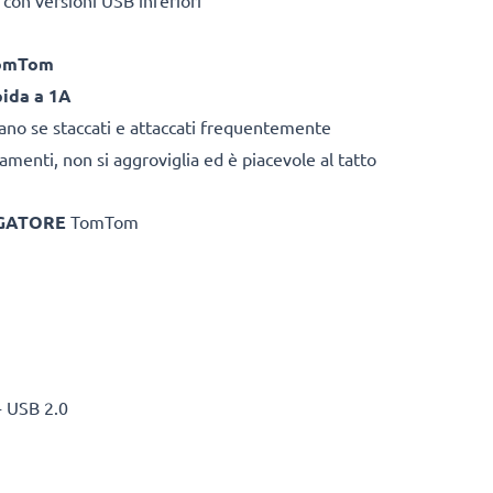
 con versioni USB inferiori
TomTom
pida a 1A
rano se staccati e attaccati frequentemente
amenti, non si aggroviglia ed è piacevole al tatto
IGATORE
TomTom
- USB 2.0