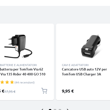
BATTERIE E ALIMENTATORI
CAVI E ADATTATORI
batteria per TomTom Via 62
Caricatore USB auto 12V per
 Via 135 Rider 40 400 GO 510
TomTom USB Charger 3A
200, 5W 1A / 1000mA
(44 recensioni)
tore 1.1m con spina europea
 speciale
5 €
9,95 €
Prezzo normale
17,95 €