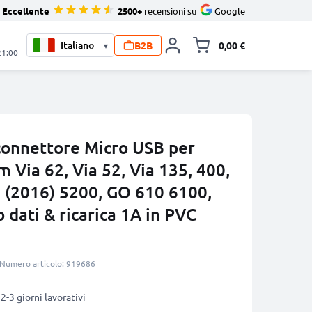
Eccellente
2500+
recensioni su
Google
B2B
0,00 €
▾
Alli
21:00
connettore Micro USB per
Via 62, Via 52, Via 135, 400,
 (2016) 5200, GO 610 6100,
dati & ricarica 1A in PVC
Numero articolo: 919686
2-3 giorni lavorativi