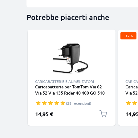
Potrebbe piacerti anche
-17%
CARICABATTERIE E ALIMENTATORI
CARICA
Caricabatteria per TomTom Via 62
Carica
Via 52 Via 135 Rider 40 400 GO 510
Via 52
520 5200 GO 610 6100, 10W 2A /
520 5
(28 recensioni)
2000mA Caricatore 1.2m con spina
Carica
europea
Prezzo
14,95 €
14,9