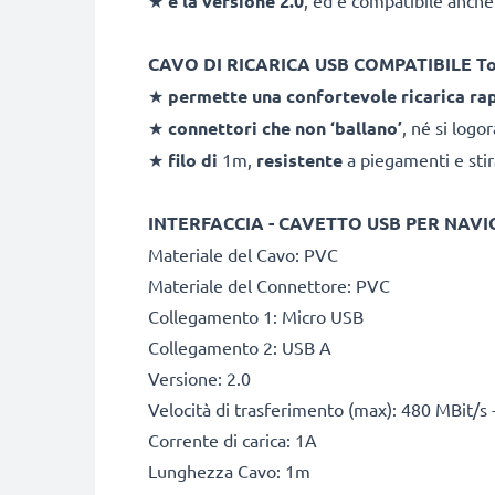
★
è la versione 2.0
, ed è compatibile anche
CAVO DI RICARICA USB COMPATIBILE 
★
permette una confortevole ricarica ra
★
connettori che non ‘ballano’
, né si logo
★
filo di
1m,
resistente
a piegamenti e stir
INTERFACCIA - CAVETTO USB PER NAV
Materiale del Cavo: PVC
Materiale del Connettore: PVC
Collegamento 1: Micro USB
Collegamento 2: USB A
Versione: 2.0
Velocità di trasferimento (max): 480 MBit/s 
Corrente di carica: 1A
Lunghezza Cavo: 1m