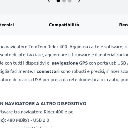
tecnici
Compatibilità
Rec
tuo navigatore TomTom Rider 400. Aggiorna carte e software, ric
ente di interfacciare, aggiornare il firmware e il material carto
e con tutti i dispositivi di
navigazione GPS
con
porta usb USB A
ciglia facilmente. I
connettori
sono robusti e precisi, s'inseris
ttatore di ricarica USB per presa da rete domestica o in auto, 
UN NAVIGATORE A ALTRO DISPOSITIVO
ftware tra navigatore Rider 400 e pc
ax)
: 480 MBit/s - USB 2.0