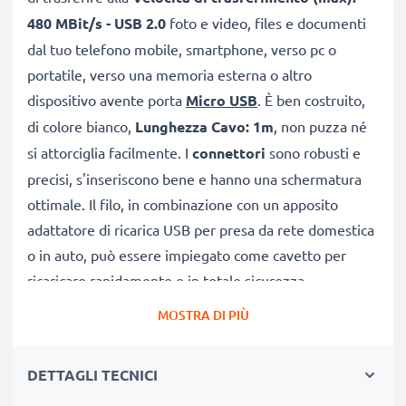
480 MBit/s - USB 2.0
foto e video, files e documenti
dal tuo telefono mobile, smartphone, verso pc o
portatile, verso una memoria esterna o altro
dispositivo avente porta
Micro USB
. È ben costruito,
di colore bianco,
Lunghezza Cavo: 1m
, non puzza né
si attorciglia facilmente. I
connettori
sono robusti e
precisi, s'inseriscono bene e hanno una schermatura
ottimale. Il filo, in combinazione con un apposito
adattatore di ricarica USB per presa da rete domestica
o in auto, può essere impiegato come cavetto per
ricaricare rapidamente e in totale sicurezza.
MOSTRA DI PIÙ
CAVETTO USB DI RICAMBIO PER COLLEGARE IL
TELEFONO A PC
DETTAGLI TECNICI
★
per scaricare e
trasferire foto
, video e documenti