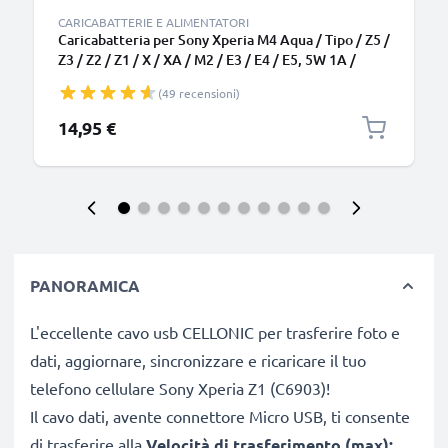
CARICABATTERIE E ALIMENTATORI
Caricabatteria per Sony Xperia M4 Aqua / Tipo / Z5 /
Z3 / Z2 / Z1 / X / XA / M2 / E3 / E4 / E5, 5W 1A /
1000mA Caricatore 1.1m con spina europea
(49 recensioni)
14,95 €
PANORAMICA
L'eccellente cavo usb CELLONIC per trasferire foto e
dati, aggiornare, sincronizzare e ricaricare il tuo
telefono cellulare Sony Xperia Z1 (C6903)!
Il cavo dati, avente connettore Micro USB, ti consente
di trasferire alla
Velocità di trasferimento (max):