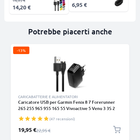
14,95 €
6,95 €
14,20 €
Potrebbe piacerti anche
-13%
CARICABATTERIE E ALIMENTATORI
Caricatore USB per Garmin Fenix 8 7 Forerunner
265 255 965 955 165 55 Vivoactive 5 Venu 3 3S 2
Enduro 3 – Alimentatore + Cavo di Ricarica 1m
(47 recensioni)
Smartwatch Fitness Tracker 1A Connettore USB A
Prezzo speciale
19,95 €
Prezzo normale
22,95 €