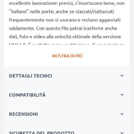
eccellente lavorazione: precisi, s'inseriscono bene, non
''ballano'' nelle porte; anche se staccati/riattaccati
frequentemente non si usurano e restano agganciati
saldamente. Con questo filo potrai trasferire anche
dati, foto e video alla velocità ottimale della versione
USB 2.0. È perfetto come sostituzione di un caricatore
guasto e come cavo di riserva, di scorta, in ufficio, a
MOSTRA DI PIÙ
casa, in auto o in vacanza. Va bene anche come
cavo
ricarica garmin forerunner 45
e
cavo ricarica
DETTAGLI TECNICI
garmin vivoactive 3
oltre ad altri modelli che vedi qui
sotto.
COMPATIBILITÀ
CAVO RICARICA GARMIN VIVOACTIVE 4 - CAVO
RICARICA GARMIN FENIX 6
RECENSIONI
★ per collegare smartwatch
Garmin Fenix 6 X Pro
a
pc, computer tablet
SICUREZZA DEL PRODOTTO