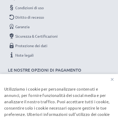
★ Filo resistente a piegamenti e stiramenti, non si
Condizioni di uso
aggroviglia, piacevole al tatto
Diritto di recesso
Garanzia
COLLEGA IL TUO SMARTWATCH AL TABLET O
LAPTOP
Sicurezza & Certificazioni
Materiale del Cavo
: PVC
Protezione dei dati
Materiale del Connettore
: PVC
Note legali
Collegamento 1
: Smartwatch Connector
Collegamento 2
: USB A
LE NOSTRE OPZIONI DI PAGAMENTO
Versione
: 2.0
×
Corrente di carica
: 1A
Utilizziamo i cookie per personalizzare contenuti e
Lunghezza Cavo
: 1m
I NOSTRI PARTNER DI SPEDIZIONE
annunci, per fornire funzionalità dei social media e per
Colore
: nero
analizzare il nostro traffico. Puoi accettare tutti i cookie,
consentire solo i cookie necessari oppure gestire le tue
© subtel.it 2026
★
3 anni di garanzia
★
preferenze. Ulteriori informazioni sull’utilizzo dei cookie
Tutti i prezzi includono l'IVA e sono esclusi i costi di