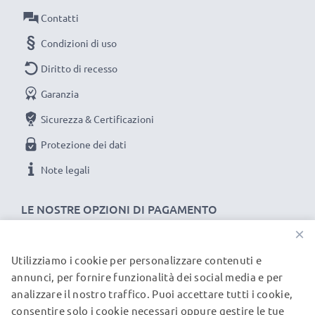
eccessiva
Contatti
★ ricarica conformemente alla tensione di esercizio
Condizioni di uso
prevista, favorendo una lunga vita utile
Diritto di recesso
★ cavo/filo resistente e flessibile, con una lunghezza
di
Garanzia
AFFIDABILITA E SIUREZZA DEL MARCHIO subtel
Sicurezza & Certificazioni
PER ViaMichelin Navigation X-930 / X-950 / X-950T
Protezione dei dati
★ sicurezza certificata: protezione da corto circuito,
surriscaldamento e sovratensione
Note legali
★ compatto, elegante, non ingombrante,
LE NOSTRE OPZIONI DI PAGAMENTO
★ LED non invasivo che indica lo stato di carica
★ filo a prova di stiramenti e piegamenti, materiale
×
resistente e piacevole al tatto
Utilizziamo i cookie per personalizzare contenuti e
I NOSTRI PARTNER DI SPEDIZIONE
annunci, per fornire funzionalità dei social media e per
Caricatore subtel: un caricabatterie auto
analizzare il nostro traffico. Puoi accettare tutti i cookie,
dall’ottimo rapporto qualità-prezzo
consentire solo i cookie necessari oppure gestire le tue
© subtel.it 2026