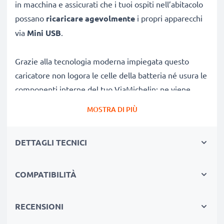
in macchina e assicurati che i tuoi ospiti nell’abitacolo
possano
ricaricare agevolmente
i propri apparecchi
via
Mini USB
.
Grazie alla tecnologia moderna impiegata questo
caricatore non logora le celle della batteria né usura le
componenti interne del tuo ViaMichelin: ne viene
agevolata così una durata di vita utile. L'amperaggio è
MOSTRA DI PIÙ
di
1A / 1000mA
, stabile durante la ricarica; la corrente
in uscita sarà conforme alla tensione di esercizio
DETTAGLI TECNICI
prevista. Le dimensioni, che visualizzi ingrandendo le
foto su questa pagina, sono tali che quest’adattatore
Mini USB si abbini egregiamente in tutti gli abitacoli di
COMPATIBILITÀ
automobili o camper. Il
LED
, con lucetta non invasiva e
che si accende una volta inserito il caricatore nella
RECENSIONI
presa accendisigari, è molto utile e ti permette di