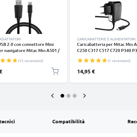
 ADATTATORI
CARICABATTERIE E ALIMENTATORI
SB 2.0 con connettore Mini
Caricabatteria per Mitac Mio 
r navigatore Mitac Mio A501 /
C250 C317 C517 C720 P340 P
50 / Mio C317 / Mio C517 /
P560, 10W 2A / 2000mA Caric
(12 recensioni)
(1 recensioni)
20 / Mio P340 1m cavetto dati
1.2m con spina europea
rica 1A in PVC nero
€
14,95 €
tecnici
Compatibilità
Rec