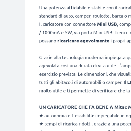
Una potenza affidabile e stabile con il caric
standard di auto, camper, roulotte, barca o m
Il caricatore con connettore
Mini USB
, comp
/ 1000mA e 5W, via porta Mini USB. Tieni i tu
possano
ricaricare agevolmente
i propri a
Grazie alla tecnologia moderna impiegata que
agevolata così una durata di vita utile. L'am
esercizio prevista. Le dimensioni, che visua
tutti gli abitacoli di automobili o camper. Il
L
molto utile e ti permette di verificare che la
UN CARICATORE CHE FA BENE A Mitac Mi
★ autonomia e flessibilità: impiegabile in og
★ tempi di ricarica ridotti, grazie a una pot