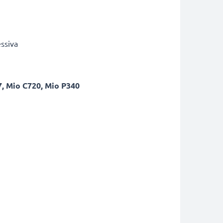
essiva
, Mio C720, Mio P340