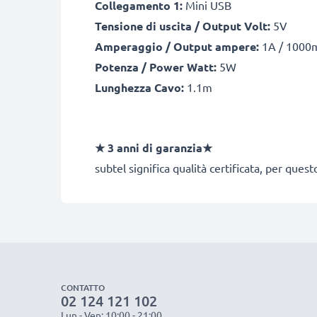
Collegamento 1:
Mini USB
Tensione di uscita / Output Volt:
5V
Amperaggio / Output ampere:
1A / 1000
Potenza / Power Watt:
5W
Lunghezza Cavo:
1.1m
★ 3 anni di garanzia★
subtel significa qualità certificata, per ques
CONTATTO
02 124 121 102
Lun - Ven: 10:00 - 21:00