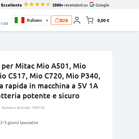
Eccellente
2500+
recensioni su
Google
B2B
0,00 €
▾
Alli
21:00
 per Mitac Mio A501, Mio
io C517, Mio C720, Mio P340,
ica rapida in macchina a 5V 1A
tteria potente e sicuro
Numero articolo: 100154
2-3 giorni lavorativi