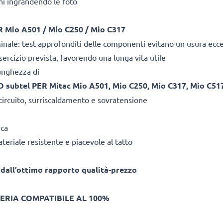
i ingrandendo le foto
io A501 / Mio C250 / Mio C317
rminale: test approfonditi delle componenti evitano un usura ecc
ercizio prevista, favorendo una lunga vita utile
lunghezza di
ubtel PER Mitac Mio A501, Mio C250, Mio C317, Mio C517
 circuito, surriscaldamento e sovratensione
ica
teriale resistente e piacevole al tatto
 dall’ottimo rapporto qualità-prezzo
ERIA COMPATIBILE AL 100%