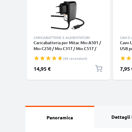
CARICABATTERIE E ALIMENTATORI
CAVI E
Caricabatteria per Mitac Mio A501 /
Cavo U
Mio C250 / Mio C317 / Mio C517 /
USB pe
Mio C720 / Mio P340 / Mio P360 /
Mio C2
(40 recensioni)
Mio P560, 5W 1A / 1000mA
Mio C7
Caricatore 1.1m con spina europea
& rica
14,95 €
7,95 
Dettagli 
Panoramica