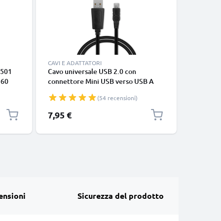
CAVI E ADATTATORI
A501
Cavo universale USB 2.0 con
Cavo USB
360
connettore Mini USB verso USB A
USB per 
atore
cavetto dati & ricarica 1A in PVC
dati & ri
(54 recensioni)
nero
cellulare
7,95 €
7,95 €
ensioni
Sicurezza del prodotto