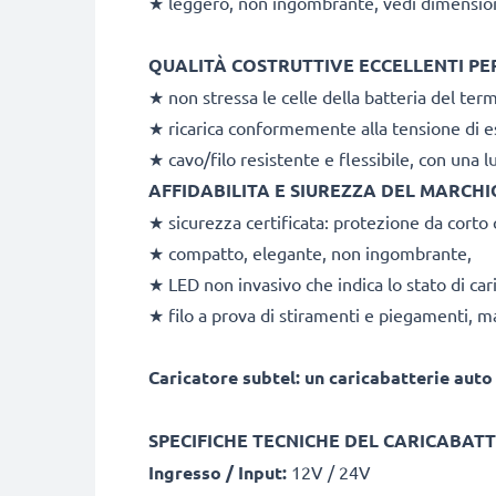
★ leggero, non ingombrante, vedi dimension
QUALITÀ COSTRUTTIVE ECCELLENTI PER M
★ non stressa le celle della batteria del te
★ ricarica conformemente alla tensione di es
★ cavo/filo resistente e flessibile, con una 
AFFIDABILITA E SIUREZZA DEL MARCHIO s
★ sicurezza certificata: protezione da corto
★ compatto, elegante, non ingombrante,
★ LED non invasivo che indica lo stato di car
★ filo a prova di stiramenti e piegamenti, ma
Caricatore subtel: un caricabatterie auto
SPECIFICHE TECNICHE DEL CARICABATT
Ingresso / Input:
12V / 24V