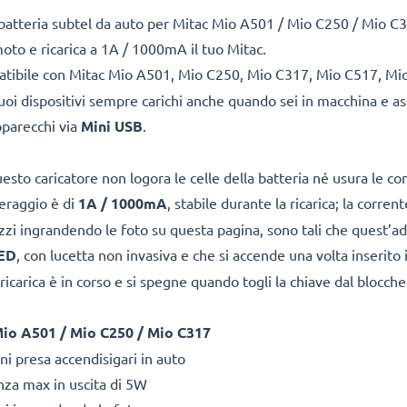
abatteria subtel da auto per Mitac Mio A501 / Mio C250 / Mio C31
oto e ricarica a 1A / 1000mA il tuo Mitac.
atibile con Mitac Mio A501, Mio C250, Mio C317, Mio C517, Mio 
oi dispositivi sempre carichi anche quando sei in macchina e assic
pparecchi via
Mini USB
.
sto caricatore non logora le celle della batteria né usura le c
peraggio è di
1A / 1000mA
, stabile durante la ricarica; la corre
lizzi ingrandendo le foto su questa pagina, sono tali che quest’
ED
, con lucetta non invasiva e che si accende una volta inserito i
 ricarica è in corso e si spegne quando togli la chiave dal blocch
o A501 / Mio C250 / Mio C317
ni presa accendisigari in auto
enza max in uscita di 5W