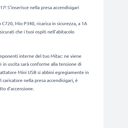
7! S’inserisce nella presa accendisigari
C720, Mio P340, ricarica in sicurezza, a 1A
urati che i tuoi ospiti nell’abitacolo
omponenti interne del tuo Mitac: ne viene
nte in uscita sarà conforme alla tensione di
adattatore Mini USB si abbini egregiamente in
l caricatore nella presa accendisigari, è
etto d’accensione.