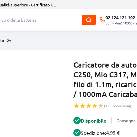
ualità superiore - Certificato UE
02 124 121 102
Lun - Ven: 10:00 - 
uto 12v
Caricatore da auto
C250, Mio C317, M
filo di 1.1m, ricar
/ 1000mA Caricaba
(139 recensioni)
Disponibile
Consegna: 
4.95 €
Spedizione: